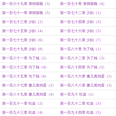
第一百六十九章 潦倒落魄（3）
第一百七十章 潦倒落魄（4）
第一百七十一章 潦倒落魄（5）
第一百七十二章 少妇（1）
第一百七十三章 少妇（2）
第一百七十四章 少妇（3）
第一百七十五章 少妇（4）
第一百七十六章 少妇（5）
第一百七十七章 少妇（6）
第一百七十八章 少妇（7）
第一百七十九章 少妇（8）
第一百八十章 为了钱（1）
第一百八十一章 为了钱（2）
第一百八十二章 为了钱（3）
第一百八十三章 为了钱（4）
第一百八十四章 为了钱（5）
第一百八十五章 为了钱（6）
第一百八十六章 傻儿煮鸡蛋（1）
第一百八十七章 傻儿煮鸡蛋（2）
第一百八十八章 傻儿煮鸡蛋（3）
第一百八十九章 傻儿煮鸡蛋（4）
第一百九十 吐血（1）
第一百九十一章 吐血（2）
第一百九十二章 吐血（3）
第一百九十三章 吐血（4）
第一百九十四章 吐血（5）