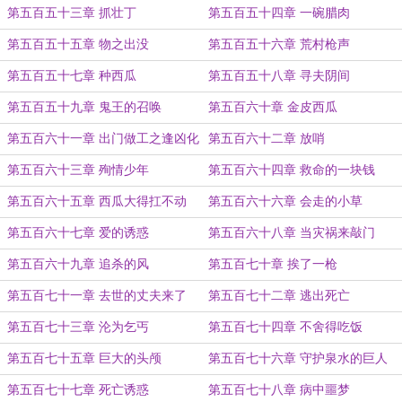
第五百五十三章 抓壮丁
第五百五十四章 一碗腊肉
第五百五十五章 物之出没
第五百五十六章 荒村枪声
第五百五十七章 种西瓜
第五百五十八章 寻夫阴间
第五百五十九章 鬼王的召唤
第五百六十章 金皮西瓜
第五百六十一章 出门做工之逢凶化
第五百六十二章 放哨
吉
第五百六十三章 殉情少年
第五百六十四章 救命的一块钱
第五百六十五章 西瓜大得扛不动
第五百六十六章 会走的小草
第五百六十七章 爱的诱惑
第五百六十八章 当灾祸来敲门
第五百六十九章 追杀的风
第五百七十章 挨了一枪
第五百七十一章 去世的丈夫来了
第五百七十二章 逃出死亡
第五百七十三章 沦为乞丐
第五百七十四章 不舍得吃饭
第五百七十五章 巨大的头颅
第五百七十六章 守护泉水的巨人
第五百七十七章 死亡诱惑
第五百七十八章 病中噩梦