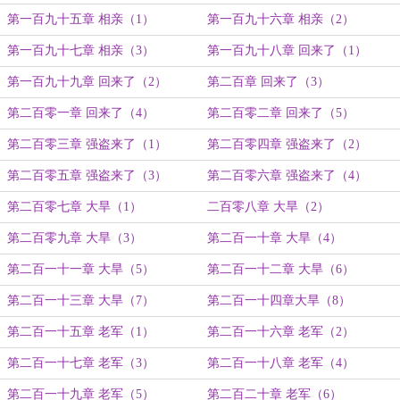
第一百九十五章 相亲（1）
第一百九十六章 相亲（2）
第一百九十七章 相亲（3）
第一百九十八章 回来了（1）
第一百九十九章 回来了（2）
第二百章 回来了（3）
第二百零一章 回来了（4）
第二百零二章 回来了（5）
第二百零三章 强盗来了（1）
第二百零四章 强盗来了（2）
第二百零五章 强盗来了（3）
第二百零六章 强盗来了（4）
第二百零七章 大旱（1）
二百零八章 大旱（2）
第二百零九章 大旱（3）
第二百一十章 大旱（4）
第二百一十一章 大旱（5）
第二百一十二章 大旱（6）
第二百一十三章 大旱（7）
第二百一十四章大旱（8）
第二百一十五章 老军（1）
第二百一十六章 老军（2）
第二百一十七章 老军（3）
第二百一十八章 老军（4）
第二百一十九章 老军（5）
第二百二十章 老军（6）