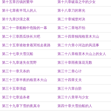
第十五章吕镇的繁华
第十六章破庙之中的少女
第十七章夜半骂人的人
第十八章刀的寒光
第十九章沙漠之夜
第二十章城堡对决
第二十一章船舱中危险的一幕
第二十二章地不怕
第二十三章西瓜快长大吧
第二十四章独闯格里木大山
第二十五章谁敢拿着冥纸走夜路
第二十六章小河边的风流事
么？
第二十七章大雪沉船
第二十八章格里木大山上的女人
第二十九章迷失在荒野
第三十章雨夜落花无数
第三十一章天杀的
第三十二章心计
第三十三章半夜的格里木大山
第三十四章丈夫
第三十五章强盗
第三十六章台阶
第三十七章追杀者
第三十八章草与少女
第三十九章下雪的夜真冷
第四十章大雪抬船的人