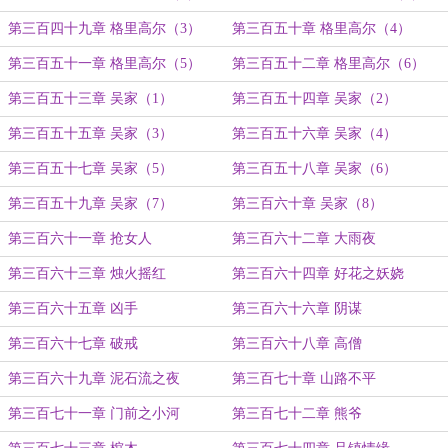
第三百四十九章 格里高尔（3）
第三百五十章 格里高尔（4）
第三百五十一章 格里高尔（5）
第三百五十二章 格里高尔（6）
第三百五十三章 吴家（1）
第三百五十四章 吴家（2）
第三百五十五章 吴家（3）
第三百五十六章 吴家（4）
第三百五十七章 吴家（5）
第三百五十八章 吴家（6）
第三百五十九章 吴家（7）
第三百六十章 吴家（8）
第三百六十一章 抢女人
第三百六十二章 大雨夜
第三百六十三章 烛火摇红
第三百六十四章 好花之妖娆
第三百六十五章 凶手
第三百六十六章 阴谋
第三百六十七章 破戒
第三百六十八章 高僧
第三百六十九章 泥石流之夜
第三百七十章 山路不平
第三百七十一章 门前之小河
第三百七十二章 熊爷