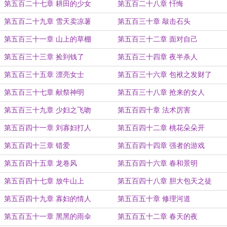
第五百二十七章 耕田的少女
第五百二十八章 忏悔
第五百二十九章 雪天卖凉薯
第五百三十章 敲击石头
第五百三十一章 山上的草棚
第五百三十二章 面对自己
第五百三十三章 捡到钱了
第五百三十四章 夜半杀人
第五百三十五章 漂亮女士
第五百三十六章 包袱之发财了
第五百三十七章 献祭神明
第五百三十八章 抢来的女人
第五百三十九章 少妇之飞吻
第五百四十章 法术厉害
第五百四十一章 刘寡妇打人
第五百四十二章 桃花朵朵开
第五百四十三章 错爱
第五百四十四章 强者的游戏
第五百四十五章 龙卷风
第五百四十六章 春和景明
第五百四十七章 放牛山上
第五百四十八章 胆大包天之徒
第五百四十九章 寡妇的情人
第五百五十章 修理河道
第五百五十一章 黑黑的雨伞
第五百五十二章 春天的夜