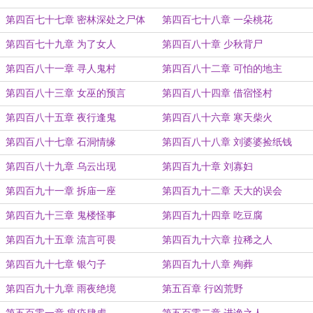
第四百七十七章 密林深处之尸体
第四百七十八章 一朵桃花
第四百七十九章 为了女人
第四百八十章 少秋背尸
第四百八十一章 寻人鬼村
第四百八十二章 可怕的地主
第四百八十三章 女巫的预言
第四百八十四章 借宿怪村
第四百八十五章 夜行逢鬼
第四百八十六章 寒天柴火
第四百八十七章 石洞情缘
第四百八十八章 刘婆婆捡纸钱
第四百八十九章 乌云出现
第四百九十章 刘寡妇
第四百九十一章 拆庙一座
第四百九十二章 天大的误会
第四百九十三章 鬼楼怪事
第四百九十四章 吃豆腐
第四百九十五章 流言可畏
第四百九十六章 拉稀之人
第四百九十七章 银勺子
第四百九十八章 殉葬
第四百九十九章 雨夜绝境
第五百章 行凶荒野