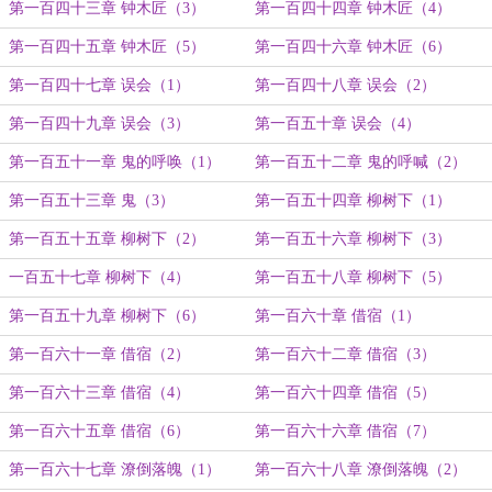
第一百四十三章 钟木匠（3）
第一百四十四章 钟木匠（4）
第一百四十五章 钟木匠（5）
第一百四十六章 钟木匠（6）
第一百四十七章 误会（1）
第一百四十八章 误会（2）
第一百四十九章 误会（3）
第一百五十章 误会（4）
第一百五十一章 鬼的呼唤（1）
第一百五十二章 鬼的呼喊（2）
（未修改）
第一百五十三章 鬼（3）
第一百五十四章 柳树下（1）
第一百五十五章 柳树下（2）
第一百五十六章 柳树下（3）
一百五十七章 柳树下（4）
第一百五十八章 柳树下（5）
第一百五十九章 柳树下（6）
第一百六十章 借宿（1）
第一百六十一章 借宿（2）
第一百六十二章 借宿（3）
第一百六十三章 借宿（4）
第一百六十四章 借宿（5）
第一百六十五章 借宿（6）
第一百六十六章 借宿（7）
第一百六十七章 潦倒落魄（1）
第一百六十八章 潦倒落魄（2）