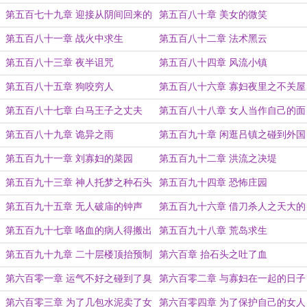
第五百七十九章 迎接从阴间回来的
第五百八十章 美女的微笑
人
第五百八十一章 战火中求生
第五百八十二章 法术黑云
第五百八十三章 夜半诅咒
第五百八十四章 风流小镇
第五百八十五章 狗咬穷人
第五百八十六章 寡妇夜里之不关屋
门
第五百八十七章 白马王子之丈夫
第五百八十八章 女人当作自己的面
与他人上床
第五百八十九章 诡异之雨
第五百九十章 闲逛吕镇之碰到外国
佬
第五百九十一章 刘寡妇的菜园
第五百九十二章 洪流之决堤
第五百九十三章 神人托梦之种石头
第五百九十四章 恐怖庄园
第五百九十五章 无人破庙的钟声
第五百九十六章 借刀杀人之天大的
误会
第五百九十七章 咯血的病人得搬出
第五百九十八章 荒岛求生
去
第五百九十九章 二十层楼顶抬预制
第六百章 抬石头之吐了血
板
第六百零一章 运气不好之碰到了臭
第六百零二章 与寡妇在一起的日子
女人
第六百零三章 为了几包水泥卖了女
第六百零四章 为了保护自己的女人