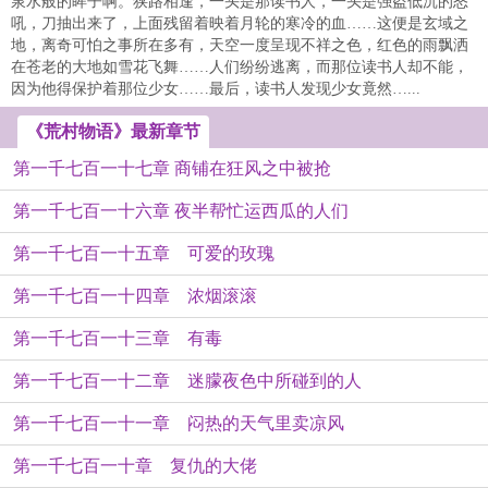
泉水般的眸子啊。狭路相逢，一头是那读书人，一头是强盗低沉的怒
吼，刀抽出来了，上面残留着映着月轮的寒冷的血……这便是玄域之
地，离奇可怕之事所在多有，天空一度呈现不祥之色，红色的雨飘洒
在苍老的大地如雪花飞舞……人们纷纷逃离，而那位读书人却不能，
因为他得保护着那位少女……最后，读书人发现少女竟然…...
《荒村物语》最新章节
第一千七百一十七章 商铺在狂风之中被抢
第一千七百一十六章 夜半帮忙运西瓜的人们
第一千七百一十五章 可爱的玫瑰
第一千七百一十四章 浓烟滚滚
第一千七百一十三章 有毒
第一千七百一十二章 迷朦夜色中所碰到的人
第一千七百一十一章 闷热的天气里卖凉风
第一千七百一十章 复仇的大佬