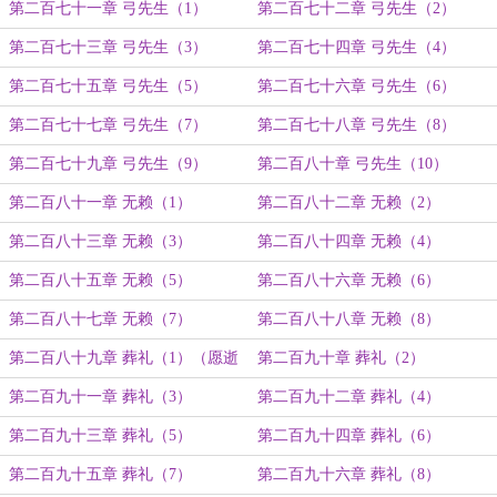
第二百七十一章 弓先生（1）
第二百七十二章 弓先生（2）
第二百七十三章 弓先生（3）
第二百七十四章 弓先生（4）
第二百七十五章 弓先生（5）
第二百七十六章 弓先生（6）
第二百七十七章 弓先生（7）
第二百七十八章 弓先生（8）
第二百七十九章 弓先生（9）
第二百八十章 弓先生（10）
第二百八十一章 无赖（1）
第二百八十二章 无赖（2）
第二百八十三章 无赖（3）
第二百八十四章 无赖（4）
第二百八十五章 无赖（5）
第二百八十六章 无赖（6）
第二百八十七章 无赖（7）
第二百八十八章 无赖（8）
第二百八十九章 葬礼（1）（愿逝
第二百九十章 葬礼（2）
者安息）
第二百九十一章 葬礼（3）
第二百九十二章 葬礼（4）
第二百九十三章 葬礼（5）
第二百九十四章 葬礼（6）
第二百九十五章 葬礼（7）
第二百九十六章 葬礼（8）