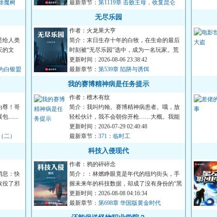
除魔树
最新章节：
第1119章 击败王母，收复昆仑
无尽乐园
作者：火龙果大亨
是给人类
简介：末日生存十年的白牧，在生命的最后
灭的文
时刻被“无尽乐园”选中，成为一名玩家。荒
岛求生，丧尸危机，收...
更新时间：2026-08-06 23:38:42
为白银盟
最新章节：
第539章 陷阱与诱饵
我的赛博精神病是任务提示
作者：檀木有纹
为尊！哥
简介：我叫约翰。赛博精神病患者。哦，放
.....
轻松伙计，我不会朝你开枪……大概。我能
看见很多奇怪的提示，它...
更新时间：2026-07-29 02:40:48
场（二）
最新章节：
371：临时工
科技入侵现代
作者：鸦的碎碎念
消息：快
简介：：林燃睁眼竟是年代的纽约街头，手
奴役了邪
握未来年的科技数据，却成了没有身份的“黑
户”。他不得不用一篇...
更新时间：2026-08-08 04:16:34
最新章节：
第698章 华国版黄金时代