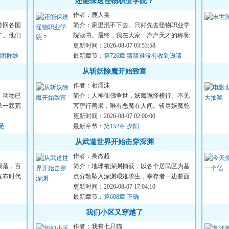
还能保送怪物职业学院？
作者：鹿人戛
传回各国
简介：家里混不下去。只好先去怪物职业学
了。他们
院读书。最终，我在大家一声声天才的称赞
中迷失了自己，走上了不...
更新时间：2026-08-07 03:53:58
星团群雄
最新章节：
第726章 猜猜谁没有收到邀请
从斩妖除魔开始致富
作者：相濡沫
、动物已
简介：人神仙佛争世，妖魔诡怪横行。不见
承一颗荒
菩萨行善果，唯有恶魔在人间。斩尽妖魔乾
坤净，浮屠九天神鬼惊。...
更新时间：2026-08-07 02:00:00
受
最新章节：
第152章 夕阳
从武道世界开始击穿深渊
作者：吴杰超
陨落，百
简介：地球被深渊捕获，以各个居民区为基
宣布时代
点分散坠入深渊艰难求生，幸存者一边要面
对深渊的恶劣环境，一边...
更新时间：2026-08-07 17:04:10
最新章节：
第608章 正确
我们小区又穿越了
作者：我有七只猫