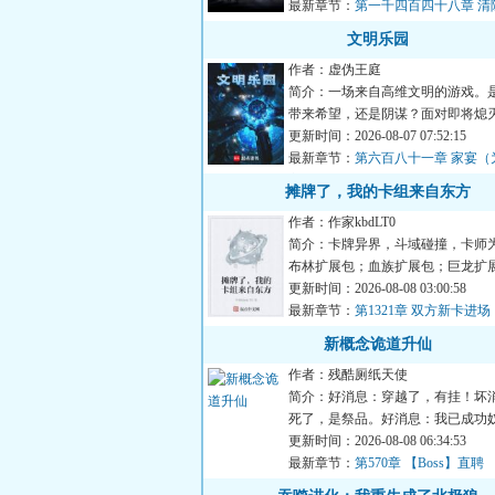
最新章节：
第一千四百四十八章 清
文明乐园
作者：虚伪王庭
简介：一场来自高维文明的游戏。
带来希望，还是阴谋？面对即将熄
明。是帮助点燃火种，还是...
更新时间：2026-08-07 07:52:15
最新章节：
第六百八十一章 家宴（
主冰衫沐雪加更）（四合一）
摊牌了，我的卡组来自东方
作者：作家kbdLT0
简介：卡牌异界，斗域碰撞，卡师
布林扩展包；血族扩展包；巨龙扩展包..
而穿越来此的陆承身...
更新时间：2026-08-08 03:00:58
最新章节：
第1321章 双方新卡进
新概念诡道升仙
作者：残酷厕纸天使
简介：好消息：穿越了，有挂！坏
死了，是祭品。好消息：我已成功
神！…打开为入侵仙界而...
更新时间：2026-08-08 06:34:53
最新章节：
第570章 【Boss】直聘