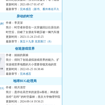
规定每天最多只能玩小时...
更新时间：2021-09-17 01:47:47
最新章节：
完本感言（新书、番外将在不久
后与大家见面）
异动的时空
作者：李灵深
简介：时空者孙雷在一次穿越回以往居住的
时空后，目睹了女朋友车晓莎被一辆汽车撞
死，而以这个时空裂缝事...
更新时间：2023-11-24 23:45:25
最新章节：
第五十九章 克里斯汀（8）
创造游戏世界
作者：姐姐的新娘
简介：得到了创造虚拟游戏世界的能力。扩
张游戏世界地图的大小需要吞噬其他的世
界。于是各大世界迎来了历...
更新时间：2022-01-25 16:38:46
最新章节：
完本感言
地球BUG处理局
作者：绝月清空
简介：悬停在高空米的波音m客机；神农架
东经°′北纬°′的时空森林；燕京大学物理学院
不存在的男同学老...
更新时间：2024-09-14 19:56:21