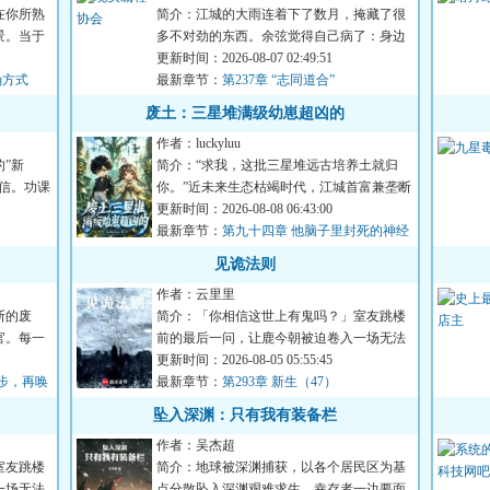
在你所熟
简介：江城的大雨连着下了数月，掩藏了很
景。当于
多不对劲的东西。余弦觉得自己病了：身边
人陆续消失，微笑自杀案...
更新时间：2026-08-07 02:49:51
确方式
最新章节：
第237章 “志同道合”
废土：三星堆满级幼崽超凶的
作者：luckyluu
”新
简介：“求我，这批三星堆远古培养土就归
信。功课
你。”近未来生态枯竭时代，江城首富兼垄断
净土资源的大佬陆宴，...
更新时间：2026-08-08 06:43:00
最新章节：
第九十四章 他脑子里封死的神经
丛抽痛
见诡法则
作者：云里里
断的废
简介：「你相信这世上有鬼吗？」室友跳楼
官。每一
前的最后一问，让鹿今朝被迫卷入一场无法
言说的恐怖循环。染血的...
更新时间：2026-08-05 05:55:45
步，再唤
最新章节：
第293章 新生（47）
坠入深渊：只有我有装备栏
作者：吴杰超
室友跳楼
简介：地球被深渊捕获，以各个居民区为基
一场无法
点分散坠入深渊艰难求生，幸存者一边要面