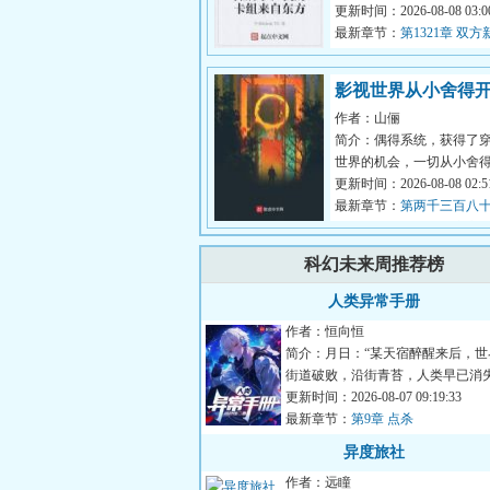
包；巨龙扩展包.......而穿
更新时间：2026-08-08 03:00
陆承身...
最新章节：
第1321章 双
（二）
影视世界从小舍得
作者：山俪
简介：偶得系统，获得了
世界的机会，一切从小舍
（穿越以都市世界为主，
更新时间：2026-08-08 02:51
得，咱们...
最新章节：
第两千三百八
林妙妙被开除，防人之心
科幻未来周推荐榜
人类异常手册
作者：恒向恒
简介：月日：“某天宿醉醒来后，世
街道破败，沿街青苔，人类早已消
只剩我一人。”月日：...
更新时间：2026-08-07 09:19:33
最新章节：
第9章 点杀
异度旅社
作者：远瞳