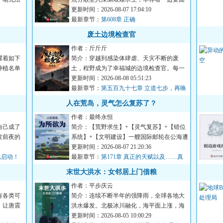
对深渊的恶劣环境，一边...
更新时间：2026-08-07 17:04:10
最新章节：
第608章 正确
废土边境检查官
作者：斤斤斤
耀着如下
简介：穿越到感染体肆虐、天灾不断的废
种植名单
土，程野成为了幸福城的边境检查官。每一
个想要加入幸福城的幸存者...
更新时间：2026-08-08 05:51:23
最新章节：
第五百九十七章 立道七步，再唤
谭铭！
人在荒岛，灵气怎么复苏了？
作者：最终永恒
自己成了
简介：【荒野求生】+【灵气复苏】+【错位
发前夜的
系统】+【文明建设】一艘国际邮轮在公海遭
遇意外，船上的六千名...
更新时间：2026-08-07 21:20:36
已启动！
最新章节：
第171章 真正的天赋以及……真
正的胜利！
末世大洪水：女邻居上门借粮
作者：平步庆云
有各类可
简介：连续不断半年的强降雨，全球各地大
，让唐震
洪水爆发。北极冰川融化，海平面上涨，海
水倒灌江河。冰封的远古...
更新时间：2026-08-05 10:00:29