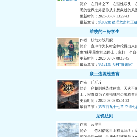
简介：在日常之下，在理性尽头，
悉的世界之外是你从未想象过的风
生第一次打开那扇门的时...
更新时间：2026-08-07 13:29:43
最新章节：
第859章 处理危房的正
维校的三好学生
作者：核动力战列舰
简介：宣冲作为从时空井挖掘出来的
生“继承星空的道路上，主打一个自
能做得好，炮火顶得住，...
更新时间：2026-08-07 08:13:45
最新章节：
第121章 乡村“做题家”
废土边境检查官
作者：斤斤斤
简介：穿越到感染体肆虐、天灾不
土，程野成为了幸福城的边境检查
个想要加入幸福城的幸存者...
更新时间：2026-08-08 05:51:23
最新章节：
第五百九十七章 立道七
谭铭！
见诡法则
作者：云里里
简介：「你相信这世上有鬼吗？」
前的最后一问，让鹿今朝被迫卷入