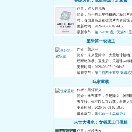
吞噬进化：我重生成了北极狼
作者：谁人最荒唐
简介：当一幅卫星拍摄的北极照片
时，各国最高层都被照片内容震惊
看到了北极数以万计的狼...
更新时间：2026-08-06 02:44:38
最新章节：
第1520章 猎户天族VS
（十五）
星际第一农场主
作者：莞尔wr
简介：未来星际中，大量地球植物
经断绝传承。重生后，关遗珠从继
废星球开始，让断绝的地...
更新时间：2026-08-07 10:06:45
最新章节：
第二百四十五章 邀请感
玩家重载
作者：黑灯夏火
简介：永夜将至，杀场降临。神明
鬼夜行。你可以站在台前，向世人
浪潮的到来，也可以隐匿...
更新时间：2026-08-08 02:50:35
最新章节：
第七百一十二章 粉尸
末世大洪水：女邻居上门借粮
作者：平步庆云