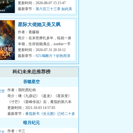
塔是一座充满爱的塔，请用爱来攀
更新时间：2026-08-07 15:15:47
登欲塔。...
最新章节：
第六百三十三章 如此美
好的奇迹
星际大佬她又美又飒
作者：斋藤猫
简介：在末世挣扎多年，练就一身
本领，生存技能满点，zombie一手
一个跟砍瓜切菜似的夏洛，她挂
更新时间：2026-07-31 20:10:12
了。再睁眼...
最新章节：
925.喝断片？炽热而浪
漫的恋情？要联系方式！
科幻未来总推荐榜
吞噬星空
作者：我吃西红柿
简介：继《九鼎记》《盘龙》《星辰变》
《寸芒》《星峰传说》后，番茄的第六本
书！简介：星空中。“这颗星...
更新时间：2021-10-03 14:57:05
最新章节：
番茄新书《沧元图》已经二十多
万字，可以看啦！
暗月纪元
作者：仐三