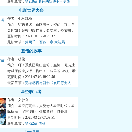
最新章节：
第259章 命运的轨迹不可更改，
他们要来了（剧终）
电影世界大盗
作者：七只跳蚤
简介：窃钩者诛，窃国者侯，盗窃一方世界
又何如！穿梭电影世界，盗女主，盗宝物，
盗一方气运，无所不盗。...
更新时间：2021-10-15 20:26:37
最新章节：
第两千一百四十章 大结局
差佬的故事
作者：萌俊
简介：叮！系统已刷出宝箱，坐标.。刚走出
考试厅的李少泽，掏出了口袋里的BB机，看
着地图导航破口大骂：...
更新时间：2021-07-03 18:20:56
最新章节：
完结感言与新书《欢迎行走大
人》发布。
星空职业者
作者：文抄公
简介：星空历元年，人类进入星际时代，星
际移民、宇宙飞船、外星眷族、域外邪
神……接踵而至星空历年，方...
更新时间：2025-03-23 07:08:51
最新章节：
第722章 超脱