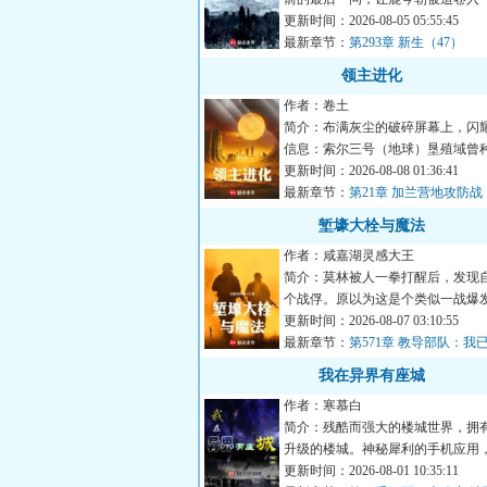
言说的恐怖循环。染血的...
更新时间：2026-08-05 05:55:45
最新章节：
第293章 新生（47）
领主进化
作者：卷土
简介：布满灰尘的破碎屏幕上，闪
信息：索尔三号（地球）垦殖域曾
如下：三叶虫：节肢动物...
更新时间：2026-08-08 01:36:41
最新章节：
第21章 加兰营地攻防战
堑壕大栓与魔法
作者：咸嘉湖灵感大王
简介：莫林被人一拳打醒后，发现
个战俘。原以为这是个类似一战爆
世界，却发现实际情况比...
更新时间：2026-08-07 03:10:55
最新章节：
第571章 教导部队：我
我在异界有座城
作者：寒慕白
简介：残酷而强大的楼城世界，拥
升级的楼城。神秘犀利的手机应用
无往而不利！建立属于自...
更新时间：2026-08-01 10:35:11