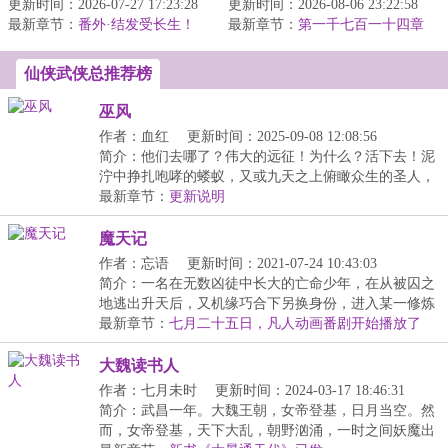
更新时间：2026-07-27 17:23:28
《绝仙》的单机游戏，并
更新时间：2026-08-06 23:22:58
来自异世界的灵魂开启自
最新章节：
且开挂虐了最终
番外·结发受长生！
最新章节：
己追逐长生之路。身怀神
第一千七百一十四章
BOSS【玉贵妃】上百...
变化
秘异珠，在...
仙侠武侠总推荐榜
巫风
作者：血红
更新时间：2025-09-08 12:08:56
简介：他们去哪了？伟大的远征！为什么？活下去！泥
泞中挣扎咆哮的蝼蚁，又或九天之上俯瞰众生的圣人，
一...
最新章节：
更新说明
魔天记
作者：忘语
更新时间：2021-07-24 10:43:03
简介：一名在无数凶徒中长大的亡命少年，在从被囚之
地逃出升天后，又机缘巧合下另换身份，进入某一修炼
宗...
最新章节：
七月二十五日，凡人动画番剧开始播放了
哦！
大魏读书人
作者：七月未时
更新时间：2024-03-17 18:46:31
简介：武昌一年。大魏王朝，女帝登基，日月当空。然
而，女帝登基，天下大乱，朝野汹涌，一时之间妖魔出