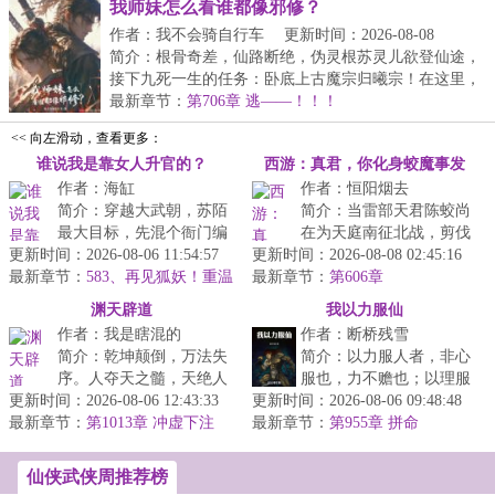
我师妹怎么看谁都像邪修？
作者：我不会骑自行车
更新时间：2026-08-08
00:11:44
简介：根骨奇差，仙路断绝，伪灵根苏灵儿欲登仙途，
接下九死一生的任务：卧底上古魔宗归曦宗！在这里，
她...
最新章节：
第706章 逃——！！！
<< 向左滑动，查看更多：
谁说我是靠女人升官的？
西游：真君，你化身蛟魔事发
作者：海缸
作者：恒阳烟去
了！
简介：穿越大武朝，苏陌
简介：当雷部天君陈蛟尚
最大目标，先混个衙门编
在为天庭南征北战，剪伐
更新时间：2026-08-06 11:54:57
制，然后娶了巷子头的漂
更新时间：2026-08-08 02:45:16
妖魔时，蛟龙化身已在下
最新章节：
亮小寡妇。直至有一日，
583、再见狐妖！重温
最新章节：
界搅动风云，聚众群妖。
第606章
旧梦！
他见到杀人...
天君晋位真...
渊天辟道
我以力服仙
作者：我是瞎混的
作者：断桥残雪
简介：乾坤颠倒，万法失
简介：以力服人者，非心
序。人夺天之髓，天绝人
服也，力不赡也；以理服
更新时间：2026-08-06 12:43:33
之道。仙道渺渺，永生空
更新时间：2026-08-06 09:48:48
人者，中心悦而诚服也。
最新章节：
空，我自辟道而行，于深
第1013章 冲虚下注
最新章节：
不过仙人往往不讲
第955章 拼命
渊中见永生...
理……...
仙侠武侠周推荐榜