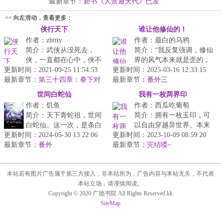
世...
最新章节：
新书《大景通天代》已发
<< 向左滑动，查看更多：
侠行天下
谁让他修仙的！
作者：zhttty
作者：最白的乌鸦
简介：武侠从没死去，
简介：“我反复强调，修仙
侠，一直都在心中，侠不
界的风气本来就是歪的，
更新时间：2021-09-25 11:54:53
一定非得是封建社会，甚
更新时间：2025-03-16 12:33:15
不是我带歪的，都说史书
最新章节：
至不一定得是有门派，有
第三十四章：拳下对
最新章节：
是胜利者书写的，那为什
番外三
错与生死
江湖，侠，其...
么我获胜...
世间白蛇仙
我有一枚两界印
作者：饥鱼
作者：西瓜吃葡萄
简介：天下青蛇祖，世间
简介：拥有一枚玉印，可
白蛇仙。这一次，是条白
以自由穿越异世界。本来
更新时间：2024-05-30 13:22:06
蛇的故事。朝闻道，夕死
更新时间：2023-10-09 08:59:20
以为就是个平平无奇的古
最新章节：
可矣。成蛇十载，游于山
番外
最新章节：
代世界，胸无大志的陆征
完结喽~
林野外，寿...
准备当个自...
本站若有图片广告属于第三方接入，非本站所为，广告内容与本站无关，不代表
本站立场，请谨慎阅读。
Copyright © 2020 广德书院 All Rights Reserved.kk
SiteMap