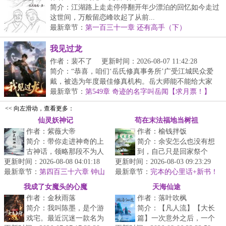
简介：江湖路上走走停停翻开年少漂泊的回忆如今走过
这世间，万般留恋峰吹起了从前...
最新章节：
第一百三十一章 还有高手（下）
我见过龙
作者：裴不了
更新时间：2026-08-07 11:42:28
简介：“恭喜，咱们‘岳氏修真事务所’广受江城民众爱
戴，被选为年度最佳修真机构。岳大师能不能给大家
分...
最新章节：
第549章 奇迹的名字叫岳闻【求月票！】
<< 向左滑动，查看更多：
仙灵妖神记
苟在末法福地当树祖
作者：紫薇大帝
作者：榆钱拌饭
简介：带你走进神奇的上
简介：余安怎么也没有想
古神话，领略那段不为人
到，自己只是回家祭个
更新时间：2026-08-08 04:01:18
知的故事。...
更新时间：2026-08-03 09:23:29
祖，结果就穿越了。关键
最新章节：
第四百三十六章 钟山
最新章节：
是，他化身成了一棵稀有
完本的心里话+新书！
烛龙，时间回溯！
种榆树。而这...
我成了女魔头的心魔
天海仙途
作者：金秋雨落
作者：落叶吹枫
简介：我叫陈墨，是个游
简介：【凡人流】【大长
戏宅。最近沉迷一款名为
篇】一次意外之后，一个