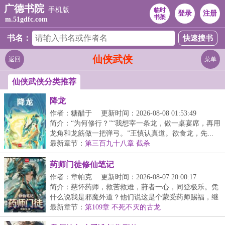
广德书院
手机版
临时
登录
注册
书架
m.51gdfc.com
书名：
仙侠武侠
返回
菜单
仙侠武侠分类推荐
降龙
作者：糖醋于
更新时间：2026-08-08 01:53:49
简介：“为何修行？”“我想宰一条龙，做一桌宴席，再用
龙角和龙筋做一把弹弓。”王慎认真道。欲食龙，先...
最新章节：
第三百九十八章 截杀
药师门徒修仙笔记
作者：章帕克
更新时间：2026-08-07 20:00:17
简介：慈怀药师，救苦救难，莳者一心，同登极乐。凭
什么说我是邪魔外道？他们说这是个蒙受药师赐福，继
承...
最新章节：
第109章 不死不灭的古龙