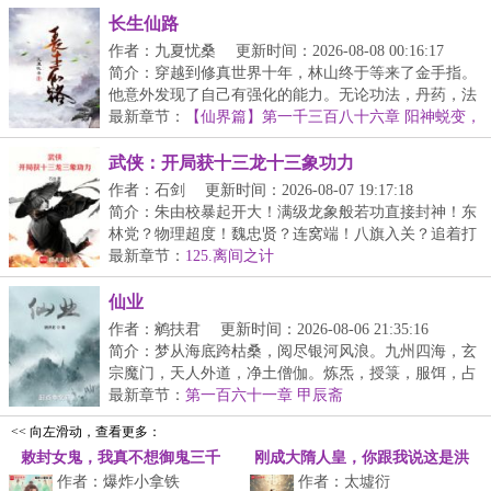
长生仙路
作者：九夏忧桑
更新时间：2026-08-08 00:16:17
简介：穿越到修真世界十年，林山终于等来了金手指。
他意外发现了自己有强化的能力。无论功法，丹药，法
宝...
最新章节：
【仙界篇】第一千三百八十六章 阳神蜕变，
湮炽召唤
武侠：开局获十三龙十三象功力
作者：石剑
更新时间：2026-08-07 19:17:18
简介：朱由校暴起开大！满级龙象般若功直接封神！东
林党？物理超度！魏忠贤？连窝端！八旗入关？追着打
到...
最新章节：
125.离间之计
仙业
作者：鹓扶君
更新时间：2026-08-06 21:35:16
简介：梦从海底跨枯桑，阅尽银河风浪。九州四海，玄
宗魔门，天人外道，净土僧伽。炼炁，授箓，服饵，占
验...
最新章节：
第一百六十一章 甲辰斋
<< 向左滑动，查看更多：
敕封女鬼，我真不想御鬼三千
刚成大隋人皇，你跟我说这是洪
作者：爆炸小拿铁
作者：太墟衍
荒