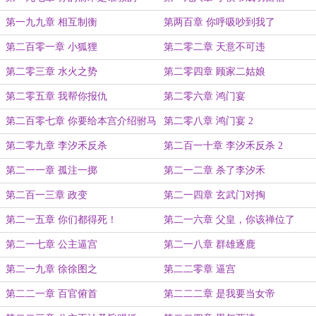
第一九九章 相互制衡
第两百章 你呼吸吵到我了
第二百零一章 小狐狸
第二零二章 天意不可违
第二零三章 水火之势
第二零四章 顾家二姑娘
第二零五章 我帮你报仇
第二零六章 鸿门宴
第二百零七章 你要给本宫介绍驸马
第二零八章 鸿门宴 2
吗？
第二零九章 李汐禾反杀
第二百一十章 李汐禾反杀 2
第二一一章 孤注一掷
第二一二章 杀了李汐禾
第二百一三章 政变
第二一四章 玄武门对掏
第二一五章 你们都得死！
第二一六章 父皇，你该禅位了
第二一七章 公主逼宫
第二一八章 群雄逐鹿
第二一九章 徐徐图之
第二二零章 逼宫
第二二一章 百官俯首
第二二二章 是我要当女帝