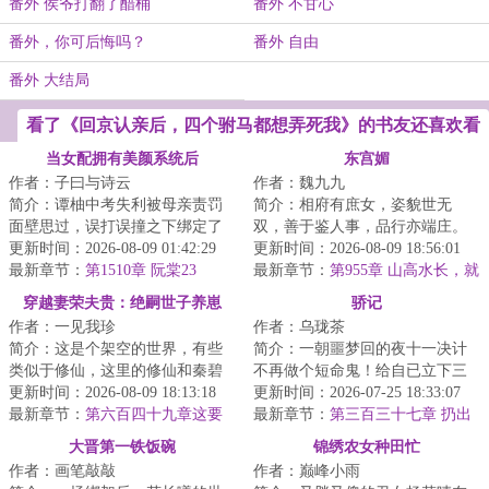
番外 侯爷打翻了醋桶
番外 不甘心
番外，你可后悔吗？
番外 自由
番外 大结局
看了《回京认亲后，四个驸马都想弄死我》的书友还喜欢看
当女配拥有美颜系统后
东宫媚
作者：子曰与诗云
作者：魏九九
简介：谭柚中考失利被母亲责罚
简介：相府有庶女，姿貌世无
面壁思过，误打误撞之下绑定了
双，善于鉴人事，品行亦端庄。
初出茅庐的美颜系统。谭柚本以
更新时间：2026-08-09 01:42:29
美中不足的是，姻缘太波折。第
更新时间：2026-08-09 18:56:01
为系统是天降救...
最新章节：
第1510章 阮棠23
一次议婚，被太后...
最新章节：
第955章 山高水长，就
此保重
穿越妻荣夫贵：绝嗣世子养崽
骄记
作者：一见我珍
作者：乌珑茶
简介：这是个架空的世界，有些
简介：一朝噩梦回的夜十一决计
类似于修仙，这里的修仙和秦碧
不再做个短命鬼！给自已立下三
已知的完全不一样，这个世界以
更新时间：2026-08-09 18:13:18
条规矩：一，强身健体；二，十
更新时间：2026-07-25 18:33:07
福气、气运为主...
最新章节：
第六百四十九章这要
九岁前不谈婚不...
最新章节：
第三百三十七章 扔出
是秦荷找到的
去
大晋第一铁饭碗
锦绣农女种田忙
作者：画笔敲敲
作者：巅峰小雨