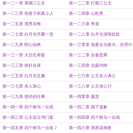
第一二一章 掌掴三公主
第一二二章 打脸三公主
第一二三章 伪君子和真小人
第一二四章 心机男
第一二五章 渣男后悔
第一二六章 争宠
第一二七章 白月光齐聚一堂
第一二八章 白月光深情款款
第一二九章 郎心似铁
第一三零章 他要去当驸马，你哭什
么
第一三一章 大吕氏寿宴
第一三二章 自食恶果
第一三三章 抓奸在床
第一三四章 当庭对峙
第一三五章 白月光互撕
第一三六章 公主杀人诛心
第一三七章 杀人诛心
第一三八章 公主攻心计
第一三九章 曾经的往事
第一四零章 蠢货
第一四一章 四个驸马一台戏
第一四二章 跪下道歉
第一四三章 公主设立鸿门宴
第一四四章 四个驸马一台戏
第一四五章 四个驸马一台戏 2
第一四六章 洞房花烛夜