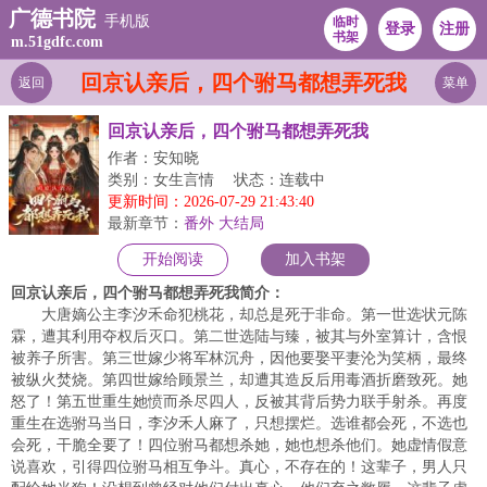
广德书院
手机版
临时
登录
注册
书架
m.51gdfc.com
回京认亲后，四个驸马都想弄死我
返回
菜单
回京认亲后，四个驸马都想弄死我
作者：安知晓
类别：女生言情
状态：连载中
更新时间：2026-07-29 21:43:40
最新章节：
番外 大结局
开始阅读
加入书架
回京认亲后，四个驸马都想弄死我简介：
大唐嫡公主李汐禾命犯桃花，却总是死于非命。第一世选状元陈
霖，遭其利用夺权后灭口。第二世选陆与臻，被其与外室算计，含恨
被养子所害。第三世嫁少将军林沉舟，因他要娶平妻沦为笑柄，最终
被纵火焚烧。第四世嫁给顾景兰，却遭其造反后用毒酒折磨致死。她
怒了！第五世重生她愤而杀尽四人，反被其背后势力联手射杀。再度
重生在选驸马当日，李汐禾人麻了，只想摆烂。选谁都会死，不选也
会死，干脆全要了！四位驸马都想杀她，她也想杀他们。她虚情假意
说喜欢，引得四位驸马相互争斗。真心，不存在的！这辈子，男人只