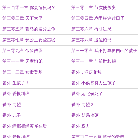
第三百零一章 你会造反吗？
第三零二章 节度使叛变
第三零三章 天下太平
第三零四章 糊里糊涂过日子
第三零五章 驸马的名分之争
第三零六章 得寸进尺
第三零七章 长公主要登基啦
第三零八章 退位诏书
第三零九章 帝位传承
第三一零章 我不打算要自己的孩子
第三一一章 天家姐弟
第三一二章 与前世和解
第三一三章 女帝登基
番外，洞房花烛
番外 生孩子！
番外 小侯爷努力生孩子
番外 爱恨纠缠
番外 定北侯死了
番外 同盟
番外 同盟 2
番外 儿子
番外 朝局动荡
番外 螳螂捕蝉黄雀在后
番外 权力
番外 爱恨纠缠
第三百二十六章 孩子的教养