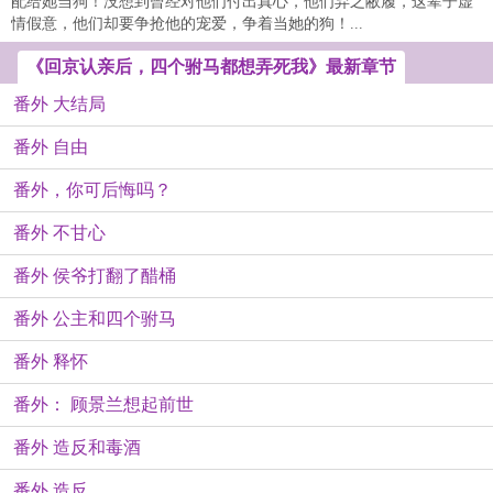
配给她当狗！没想到曾经对他们付出真心，他们弃之敝履，这辈子虚
情假意，他们却要争抢他的宠爱，争着当她的狗！...
《回京认亲后，四个驸马都想弄死我》最新章节
番外 大结局
番外 自由
番外，你可后悔吗？
番外 不甘心
番外 侯爷打翻了醋桶
番外 公主和四个驸马
番外 释怀
番外： 顾景兰想起前世
番外 造反和毒酒
番外 造反