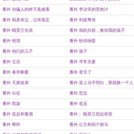
番外 你骗人的样子真难看
番外 李汐禾的苦肉计
番外 弑君杀父，尘埃落定
番外 剑拔弩张
番外 顾景兰生辰
番外 我的兵权，换你我的孩子
番外 绝境
番外 给你纳妾
番外 他们的儿子
番外 孩子
番外 立后
番外 寻常夫妻
番外 春宵帐暖
番外 变天了
番外 天家姐弟
番外 皇上当不明白，那就换一个人
当
番外 出征
番外 思念
番外 凯旋
番外 造反
番外 造反和毒酒
番外： 顾景兰想起前世
番外 释怀
番外 公主和四个驸马