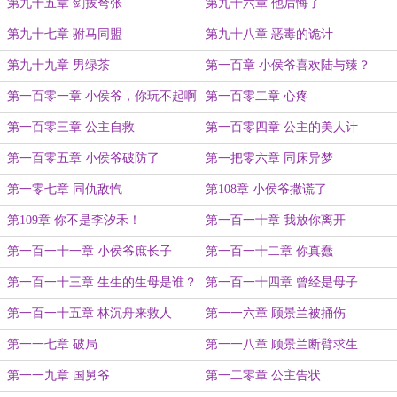
第九十五章 剑拔弩张
第九十六章 他后悔了
第九十七章 驸马同盟
第九十八章 恶毒的诡计
第九十九章 男绿茶
第一百章 小侯爷喜欢陆与臻？
第一百零一章 小侯爷，你玩不起啊
第一百零二章 心疼
第一百零三章 公主自救
第一百零四章 公主的美人计
第一百零五章 小侯爷破防了
第一把零六章 同床异梦
第一零七章 同仇敌忾
第108章 小侯爷撒谎了
第109章 你不是李汐禾！
第一百一十章 我放你离开
第一百一十一章 小侯爷庶长子
第一百一十二章 你真蠢
第一百一十三章 生生的生母是谁？
第一百一十四章 曾经是母子
第一百一十五章 林沉舟来救人
第一一六章 顾景兰被捅伤
第一一七章 破局
第一一八章 顾景兰断臂求生
第一一九章 国舅爷
第一二零章 公主告状