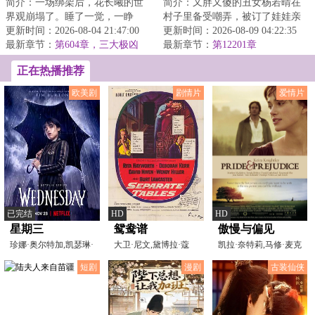
简介：一场绑架后，花长曦的世
简介：又胖又傻的丑女杨若晴在
界观崩塌了。睡了一觉，一睁
村子里备受嘲弄，被订了娃娃亲
眼，视线里就浮现出了一行字：
更新时间：2026-08-04 21:47:00
的男人逼迫跳河。再次醒来，身
更新时间：2026-08-09 04:22:35
[境界：练气境/]...
最新章节：
第604章，三大极凶
体里灵魂被顶级...
最新章节：
第12201章
（下）
正在热播推荐
欧美剧
剧情片
爱情片
已完结
HD
HD
星期三
鸳鸯谱
傲慢与偏见
珍娜·奥尔特加,凯瑟琳·
大卫·尼文,黛博拉·蔻
凯拉·奈特莉,马修·麦克
泽塔-琼斯,路易斯
儿,温蒂·希勒,伯特
费登,唐纳德·萨瑟
短剧
漫剧
古装仙侠