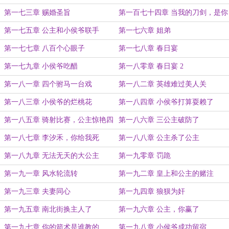
第一七三章 赐婚圣旨
第一百七十四章 当我的刀剑，是你
的荣幸
第一七五章 公主和小侯爷联手
第一七六章 姐弟
第一七七章 八百个心眼子
第一七八章 春日宴
第一七九章 小侯爷吃醋
第一八零章 春日宴 2
第一八一章 四个驸马一台戏
第一八二章 英雄难过美人关
第一八三章 小侯爷的烂桃花
第一八四章 小侯爷打算耍赖了
第一八五章 骑射比赛，公主惊艳四
第一八六章 三公主破防了
座
第一八七章 李汐禾，你给我死
第一八八章 公主杀了公主
第一八九章 无法无天的大公主
第一九零章 罚跪
第一九一章 风水轮流转
第一九二章 皇上和公主的赌注
第一九三章 夫妻同心
第一九四章 狼狈为奸
第一九五章 南北街换主人了
第一九六章 公主，你赢了
第一九七章 你的箭术是谁教的
第一九八章 小侯爷成功留宿