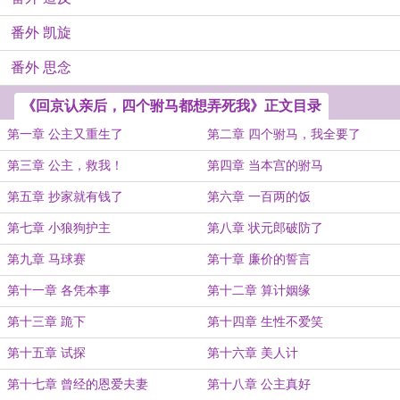
番外 凯旋
番外 思念
《回京认亲后，四个驸马都想弄死我》正文目录
第一章 公主又重生了
第二章 四个驸马，我全要了
第三章 公主，救我！
第四章 当本宫的驸马
第五章 抄家就有钱了
第六章 一百两的饭
第七章 小狼狗护主
第八章 状元郎破防了
第九章 马球赛
第十章 廉价的誓言
第十一章 各凭本事
第十二章 算计姻缘
第十三章 跪下
第十四章 生性不爱笑
第十五章 试探
第十六章 美人计
第十七章 曾经的恩爱夫妻
第十八章 公主真好