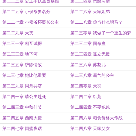
第二二三章 公主不认圣旨赐婚
第二二四章 恩怨两清
第二二五章 小侯爷要名分
第二二六章 天家姐弟
第二二七章 小侯爷怀疑长公主
第二二八章 你当什么驸马？
第二二九章 天灾
第二三零章 我做了一个重生的梦
第二三一章 相互试探
第二三二章 同命蛊
第二三三章 地下河
第二三四章 孤立无援
第二三五章 铲除情敌
第二三六章 苏凝儿
第二三七章 她比他重要
第二三八章 霸气的公主
第二三九章 同舟共济
第二四零章 天罚
第二四一章 请公主赴死
第二四二章 饥荒
第二四三章 中秋佳节
第二四四章 不要犯贱
第二四五章 西南大捷
第二四六章 粮食价格大作战
第二四七章 闺蜜夜话
第二四八章 天家父女