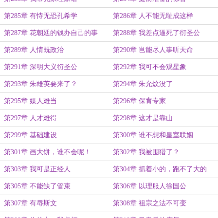
第285章 有恃无恐孔希学
第286章 人不能无耻成这样
第287章 花朝廷的钱办自己的事
第288章 我差点逼死了衍圣公
第289章 人情既政治
第290章 岂能尽人事听天命
第291章 深明大义衍圣公
第292章 我可不会观星象
第293章 朱雄英要来了？
第294章 朱允炆没了
第295章 媒人难当
第296章 保育专家
第297章 人才难得
第298章 这才是靠山
第299章 基础建设
第300章 谁不想和皇室联姻
第301章 画大饼，谁不会呢！
第302章 我被围猎了？
第303章 我可是正经人
第304章 抓着小的，跑不了大的
第305章 不能缺了管束
第306章 以理服人徐国公
第307章 有辱斯文
第308章 祖宗之法不可变