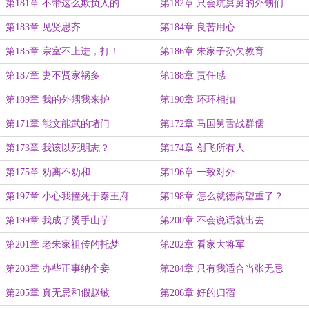
第181章 不带这么欺负人的
第182章 只会坑舅舅的外甥们
第183章 见贤思齐
第184章 良苦用心
第185章 宗室不上进，打！
第186章 朱家子孙欠教育
第187章 妻不贤家祸多
第188章 责任感
第189章 我的外甥我来护
第190章 环环相扣
第171章 能文能武的堵门
第172章 马国舅舌战群儒
第173章 我该以死明志？
第174章 创飞所有人
第175章 劝离不劝和
第196章 一致对外
第197章 小心我撞死于秦王府
第198章 怎么就德高望重了？
第199章 我成了烫手山芋
第200章 不会说话就出去
第201章 老朱家祖传的托梦
第202章 看家大将军
第203章 办些正事纳个妾
第204章 只有我适合当张无忌
第205章 真无忌和假赵敏
第206章 好的归宿