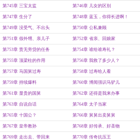
第745章 三宝太监
第746章 儿女的区别
第747章 生分了
第748章 蓝玉，你得长进啊！
第749章 没受气、不出头
第750章 公私兼顾
第751章 假外甥、亲儿子
第752章 省亲、回娘家
第753章 责无旁贷的任务
第754章 谁给谁寿礼？
第755章 顶梁柱的作用
第756章 我救了多少人？
第757章 马国舅过寿
第758章 过寿给人看
第759章 持续爆料
第760章 博闻强识马驴儿
第761章 显贵的国舅
第762章 还得是我来办事
第763章 自说自话
第764章 太子当家
第765章 十国公？
第766章 舅舅出卖舅舅
第767章 皇帝教孙
第768章 好传承、好圣物
第769章 走出去、带回来
第770章 传奇抗压王