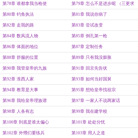
第78章 谁都拿我当枪使
第79章 怎么不是进步呢 （三更求
订阅！）
第80章 钓鱼执法
第81章 我说你病了
第82章 走我的路
第83章 尝试改变
第84章 数风流人物
第85章 倒孔第一枪
第86章 体面的地位
第87章 定制任务
第88章 舒服的位置
第89章 只有我没膨胀
第90章 我管皇帝的九族
第91章 回京先告状
第92章 淮西人家
第93章 如何当好国舅
第94章 教育是大事
第95章 想给皇帝找祖宗
第96章 我给皇帝理族谱
第97章 一家人不说两家话
第98章 人各有志
第99章 我在建学校
第100章 到底是谁太偏心
第101章 处处分忧
第102章 外甥们要练兵
第103章 用人之道