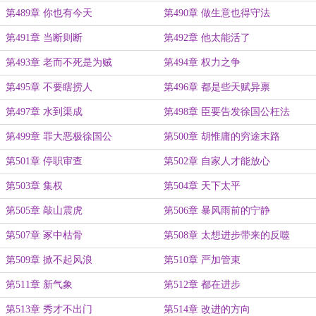
第489章 你也有今天
第490章 做生意也得守法
第491章 当断则断
第492章 他太能活了
第493章 老而不死是为贼
第494章 权力之争
第495章 不要瞎捞人
第496章 都是些天赋异禀
第497章 水到渠成
第498章 臣要告发徐国公枉法
第499章 罪大恶极徐国公
第500章 胡惟庸的穷途末路
第501章 停职审查
第502章 自家人才能放心
第503章 集权
第504章 天下太平
第505章 敲山震虎
第506章 暴风雨前的宁静
第507章 冢中枯骨
第508章 太想进步带来的反噬
第509章 掀不起风浪
第510章 严加管束
第511章 新气象
第512章 都在进步
第513章 秀才不出门
第514章 改进的方向