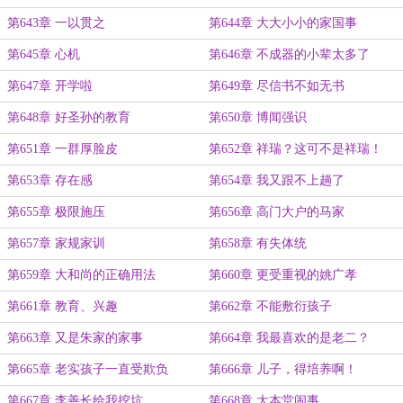
第643章 一以贯之
第644章 大大小小的家国事
第645章 心机
第646章 不成器的小辈太多了
第647章 开学啦
第649章 尽信书不如无书
第648章 好圣孙的教育
第650章 博闻强识
第651章 一群厚脸皮
第652章 祥瑞？这可不是祥瑞！
第653章 存在感
第654章 我又跟不上趟了
第655章 极限施压
第656章 高门大户的马家
第657章 家规家训
第658章 有失体统
第659章 大和尚的正确用法
第660章 更受重视的姚广孝
第661章 教育、兴趣
第662章 不能敷衍孩子
第663章 又是朱家的家事
第664章 我最喜欢的是老二？
第665章 老实孩子一直受欺负
第666章 儿子，得培养啊！
第667章 李善长给我挖坑
第668章 大本堂闹事