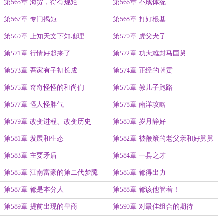
第565章 海贸，得有规矩
第566章 不成体统
第567章 专门揭短
第568章 打好根基
第569章 上知天文下知地理
第570章 虎父犬子
第571章 行情好起来了
第572章 功大难封马国舅
第573章 吾家有子初长成
第574章 正经的朝贡
第575章 奇奇怪怪的和尚们
第576章 教儿子跑路
第577章 怪人怪脾气
第578章 南洋攻略
第579章 改变进程、改变历史
第580章 岁月静好
第581章 发展和生态
第582章 被鞭策的老父亲和好舅舅
第583章 主要矛盾
第584章 一县之才
第585章 江南富豪的第二代梦魇
第586章 都得出力
第587章 都是本分人
第588章 都该他管着！
第589章 提前出现的皇商
第590章 对最佳组合的期待