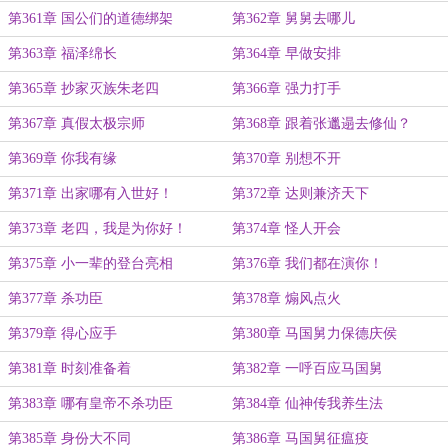
第361章 国公们的道德绑架
第362章 舅舅去哪儿
第363章 福泽绵长
第364章 早做安排
第365章 抄家灭族朱老四
第366章 强力打手
第367章 真假太极宗师
第368章 跟着张邋遢去修仙？
第369章 你我有缘
第370章 别想不开
第371章 出家哪有入世好！
第372章 达则兼济天下
第373章 老四，我是为你好！
第374章 怪人开会
第375章 小一辈的登台亮相
第376章 我们都在演你！
第377章 杀功臣
第378章 煽风点火
第379章 得心应手
第380章 马国舅力保德庆侯
第381章 时刻准备着
第382章 一呼百应马国舅
第383章 哪有皇帝不杀功臣
第384章 仙神传我养生法
第385章 身份大不同
第386章 马国舅征瘟疫