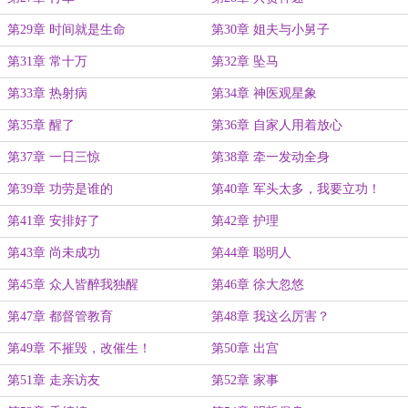
第29章 时间就是生命
第30章 姐夫与小舅子
第31章 常十万
第32章 坠马
第33章 热射病
第34章 神医观星象
第35章 醒了
第36章 自家人用着放心
第37章 一日三惊
第38章 牵一发动全身
第39章 功劳是谁的
第40章 军头太多，我要立功！
第41章 安排好了
第42章 护理
第43章 尚未成功
第44章 聪明人
第45章 众人皆醉我独醒
第46章 徐大忽悠
第47章 都督管教育
第48章 我这么厉害？
第49章 不摧毁，改催生！
第50章 出宫
第51章 走亲访友
第52章 家事