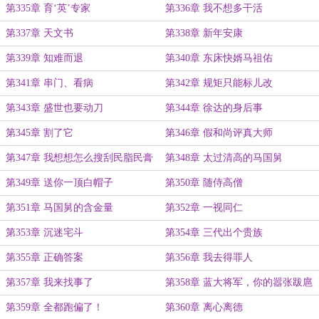
第335章 育‘英’专家
第336章 我不想多干活
第337章 天文书
第338章 新年安康
第339章 知难而退
第340章 东床快婿马祖佑
第341章 串门、看病
第342章 规矩只能标儿改
第343章 盛世也要动刀
第344章 徐达的身后事
第345章 割了它
第346章 假和尚评真大师
第347章 我想想怎么搜刮民脂民膏
第348章 太过清高的马国舅
第349章 送你一顶白帽子
第350章 随侍高僧
第351章 马国舅的含金量
第352章 一视同仁
第353章 沉迷宅斗
第354章 三代出个贵族
第355章 正确答案
第356章 我去得罪人
第357章 我来找事了
第358章 蓝大将军，你的嚣张跋扈
呢？
第359章 全都跑偏了！
第360章 离心离德