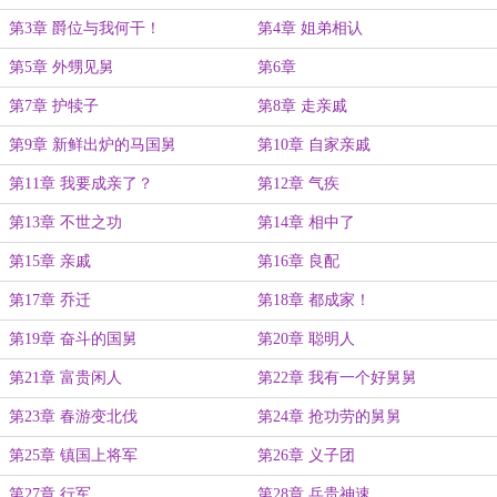
第3章 爵位与我何干！
第4章 姐弟相认
第5章 外甥见舅
第6章
第7章 护犊子
第8章 走亲戚
第9章 新鲜出炉的马国舅
第10章 自家亲戚
第11章 我要成亲了？
第12章 气疾
第13章 不世之功
第14章 相中了
第15章 亲戚
第16章 良配
第17章 乔迁
第18章 都成家！
第19章 奋斗的国舅
第20章 聪明人
第21章 富贵闲人
第22章 我有一个好舅舅
第23章 春游变北伐
第24章 抢功劳的舅舅
第25章 镇国上将军
第26章 义子团
第27章 行军
第28章 兵贵神速