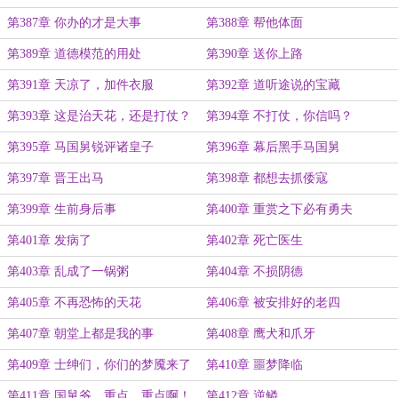
第387章 你办的才是大事
第388章 帮他体面
第389章 道德模范的用处
第390章 送你上路
第391章 天凉了，加件衣服
第392章 道听途说的宝藏
第393章 这是治天花，还是打仗？
第394章 不打仗，你信吗？
第395章 马国舅锐评诸皇子
第396章 幕后黑手马国舅
第397章 晋王出马
第398章 都想去抓倭寇
第399章 生前身后事
第400章 重赏之下必有勇夫
第401章 发病了
第402章 死亡医生
第403章 乱成了一锅粥
第404章 不损阴德
第405章 不再恐怖的天花
第406章 被安排好的老四
第407章 朝堂上都是我的事
第408章 鹰犬和爪牙
第409章 士绅们，你们的梦魇来了
第410章 噩梦降临
第411章 国舅爷，重点、重点啊！
第412章 逆鳞