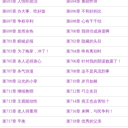
第693章 人情即政治
第694章 重磅炸弹
第695章 办大事、吃好饭
第696章 不和好的比
第697章 争权夺利
第698章 心有千千结
第699章 发挥余热
第700章 我得功成身退啊
第701章 睚眦必报
第702章 隐藏的头目
第703章 为了晚辈，冲了！
第704章 终有离别时
第705章 杀人还得诛心
第706章 针对我的阴谋败露了！
第707章 杀气弥漫
第708章 这不是风流韵事
第709章 沾光的小辈
第710章 岁月如梭
第711章 继续教呗
第712章 巧立名目
第713章 主观能动性
第714章 燕王也会害怕？
第715章 老人得重用
第716章 来啊，与民争利！
第717章 平衡
第718章 优秀的父亲