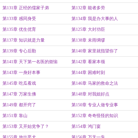
第131章 正经的儒家子弟
第132章 能者多劳
第133章 感同身受
第134章 我是办大事的人
第135章 优生优育
第125章 大封功臣
第137章 知识就是力量
第138章 未雨绸缪
第139章 专心后勤
第140章 家里就指望你了
第141章 天下第一名医的烦恼
第142章 看家本领
第143章 一身好本事
第144章 困难时刻
第145章 吃瓜看戏
第146章 马家的救命之法
第147章 万家生佛
第148章 对我姐好点
第149章 都开窍了
第150章 专业人做专业事
第151章 靠山
第152章 奇奇怪怪的知识
第153章 又开始党争了？
第154章 鸿门宴
第155章 放出恶犬
第156章 万无一失