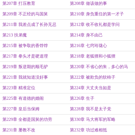
第207章 打压教育
第208章 做该做的事
第209章 不正经的马国舅
第210章 身负重任的第一才子
第211章 我差点成了长孙无忌
第212章 收不收礼都是学问
第213 扶弟魔
第214章 身不由己
第215章 被争取的香饽饽
第216章 七窍玲珑心
第217章 拳头才是硬道理
第218章 老狐狸和小狐狸
第219章 叛逆期的顺毛驴
第220章 不省心的朱，多心的马
第221章 我就知道没好事
第222章 被欺负的软柿子
第223章 精准定位
第224章 大丈夫当如是
第225章 有道德的婚闹
第226章 生子
第227章 皇后当保姆
第228章 我不是太子党
第229章 全都是国舅的功劳
第330章 马大将军的军略
第231章 屡教不改
第232章 功过难相抵