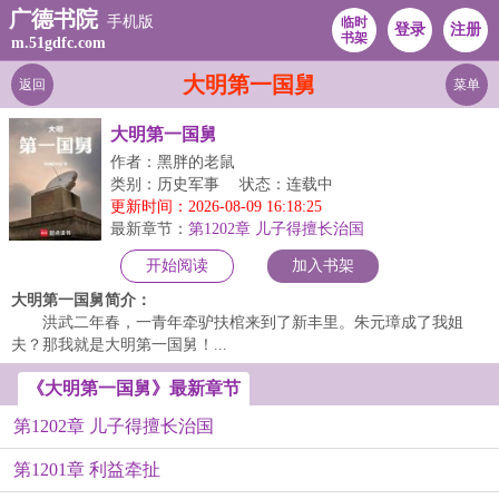
广德书院
手机版
临时
登录
注册
书架
m.51gdfc.com
大明第一国舅
返回
菜单
大明第一国舅
作者：黑胖的老鼠
类别：历史军事
状态：连载中
更新时间：2026-08-09 16:18:25
最新章节：
第1202章 儿子得擅长治国
开始阅读
加入书架
大明第一国舅简介：
洪武二年春，一青年牵驴扶棺来到了新丰里。朱元璋成了我姐
夫？那我就是大明第一国舅！...
《大明第一国舅》最新章节
第1202章 儿子得擅长治国
第1201章 利益牵扯