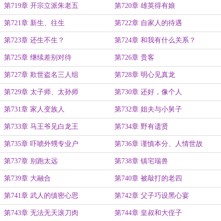
第719章 开宗立派朱老五
第720章 雄英得有娘
第721章 新生、往生
第722章 自家人的待遇
第723章 还生不生？
第724章 和我有什么关系？
第725章 继续差别对待
第726章 贵客
第727章 欺世盗名三人组
第728章 明心见真龙
第729章 太子师、太孙师
第730章 还好，像个人
第731章 家人变族人
第732章 姐夫与小舅子
第733章 马王爷见白龙王
第734章 野有遗贤
第735章 吓唬外甥专业户
第736章 谨慎本分、人情世故
第737章 别跑太远
第738章 镇宅瑞兽
第739章 大融合
第740章 被敲打的老四
第741章 武人的缜密心思
第742章 父子巧设黑心宴
第743章 无法无天滚刀肉
第744章 皇叔和大侄子