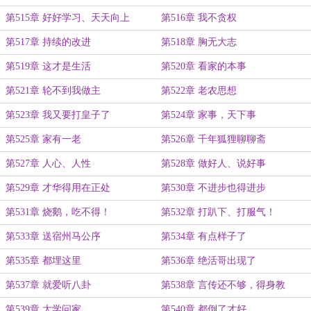
第515章 好好学习、天天向上
第516章 我不贪权
第517章 持续的改进
第518章 胸无大志
第519章 这才是生活
第520章 看家的本事
第521章 轮不到我做主
第522章 老农思想
第523章 我又要打皇子了
第524章 家事，天下事
第525章 家有一老
第526章 千年狐狸聊聊斋
第527章 人心、人性
第528章 做好人、说好事
第529章 才华得用在正处
第530章 不进步也得进步
第531章 烧鹅，吃不得！
第532章 打趴下、打服气！
第533章 送宿州马公序
第534章 有点样子了
第535章 都埋这里
第536章 绝活哥出现了
第537章 就爱听八卦
第538章 言传还不够，得身教
第539章 大学问家
第540章 都倒了才好