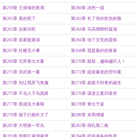
第259章 王保保的死局
第260章 决死一战
第261章 真的死了
第262章 长了张好欺负的脸
第263章 合家兴旺
第264章 马高僧限时返场
第265章 皇家套路深
第266章 动了文官的蛋糕
第267章 社稷无小事
第268章 我是最好的舅舅
第269章 元宵夜出大案
第270章 敲鼓，越响越吓人！
第271章 洪武第一案
第272章 提前爆发的空印案
第273章 别让我穿飞鱼服
第274章 超级大特务的诞生
第275章 不当人子马国舅
第276章 谋逆之案归谁管
第277章 我成见大着呢
第278章 青出于蓝
第279章 孩子们都长大了
第280章 未雨绸缪
第281章 大明第一牢头
第282章 倒孔第二枪
第283章 我帮孔家理家谱
第284章 提前准备的惊喜