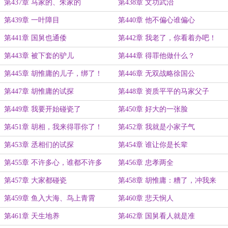
第437章 马家的、朱家的
第438章 文功武治
第439章 一叶障目
第440章 他不偏心谁偏心
第441章 国舅也通倭
第442章 我老了，你看着办吧！
第443章 被下套的驴儿
第444章 得罪他做什么？
第445章 胡惟庸的儿子，绑了！
第446章 无双战略徐国公
第447章 胡惟庸的试探
第448章 资质平平的马家父子
第449章 我要开始碰瓷了
第450章 好大的一张脸
第451章 胡相，我来得罪你了！
第452章 我就是小家子气
第453章 丞相们的试探
第454章 谁让你是长辈
第455章 不许多心，谁都不许多
第456章 忠孝两全
心！
第457章 大家都碰瓷
第458章 胡惟庸：糟了，冲我来
了！
第459章 鱼入大海、鸟上青霄
第460章 悲天悯人
第461章 天生地养
第462章 国舅看人就是准