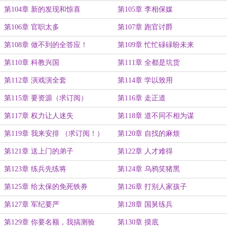
第104章 新的发现和惊喜
第105章 李相保媒
第106章 官职太多
第107章 跑官讨爵
第108章 做不到的全答应！
第109章 忙忙碌碌盼未来
第110章 科教兴国
第111章 全都是坑货
第112章 演戏演全套
第114章 学以致用
第115章 要资源（求订阅）
第116章 走正道
第117章 权力让人迷失
第118章 道不同不相为谋
第119章 我来安排 （求订阅！）
第120章 自找的麻烦
第121章 送上门的弟子
第122章 人才难得
第123章 练兵先练将
第124章 乌鸦笑猪黑
第125章 给太保的免死铁券
第126章 打别人家孩子
第127章 军纪要严
第128章 国舅练兵
第129章 你要名额，我搞测验
第130章 摸底