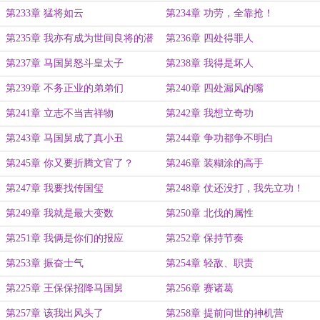
第233章 猛将如云
第234章 功劳，全靠抢！
第235章 我亦有成为世间良将的潜
第236章 四处得罪人
质
第237章 马国舅怒斗皇太子
第238章 我得是坏人
第239章 不务正业的弟弟们
第240章 四处漏风的嘴
第241章 立志不当吉祥物
第242章 我想立奇功
第243章 马国舅成了真小丑
第244章 争功都争不明白
第245章 你又要折腾文官了？
第246章 装糊涂的高手
第247章 我要找传国玺
第248章 仗还没打，我先立功！
第249章 我就是最大变数
第250章 北伐的属性
第251章 我俩是你们的报应
第252章 保持节奏
第253章 振奋士气
第254章 轻敌、职责
第225章 王保保招降马国舅
第256章 赛诸葛
第257章 该我出风头了
第258章 提前问世的神机营