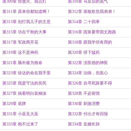
第309章 你放火、我点灯
第310章 马皇后的底气
第311章 原来你都知道啊！
第312章 谁敢欺负我弟弟！
第313章 别打我儿子的主意
第314章 二十四孝
第315章 功在千秋的大事
第316章 国舅要带国丈跑路
第317章 军政两开花
第318章 跟我学些有用的
第319章 这不是神药
第320章 得下猛药
第321章 脑补最为致命
第322章 没医德的神医
第323章 徐达的命在我手里
第324章 治病，先医心
第325章 我是守法的良民
第326章 自寻死路要不得
第327章 揣着明白装糊涂
第328章 不必留情
第329章 底牌
第330章 刺激消费
第331章 小巫见大巫
第332章 付出才有回报
第333章 抱不过来了
第334章 皇嫡长孙