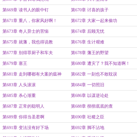
第669章 读书人的眼中钉
第670章 讨喜的孩子
第671章 重八，你家风好啊！
第672章 大家一起来偷功
第673章 奇人异士的苦恼
第674章 后顾无忧
第675章 就藩，我也得说教
第676章 生计艰难
第677章 别得罪厨子和车夫
第678章 藩王的野望
第679章 塞王
第680章 遭灾了？我不知道啊！
第681章 走到哪都有大案的瘟神
第682章 一刻也不敢耽误
第683章 人头滚滚
第684章 一切照旧
第685章 杀心渐重
第686章 以谋逆论处
第687章 正常的聪明人
第688章 彻彻底底的查
第689章 你得当圣君啊
第690章 社稷之臣
第691章 变法没有好下场
第692章 脚不沾地