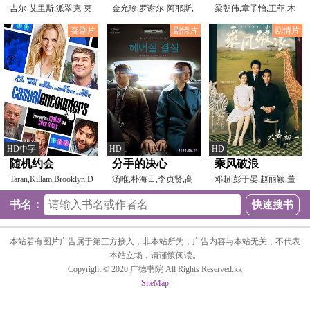
吉尔·艾里斯,派翠克·莫
金允珍,罗谢尔·阿耶斯,
梁朝伟,章子怡,王菲,木
拉托鲁,若泽·穆里
杰斯·麦卡兰,布雷
村拓哉,巩俐,刘嘉玲,
喜剧片
剧情片
剧情片
HD中字
HD
HD
随机约会
分手的决心
乘风破浪
Taran,Killam,Brooklyn,Decker,David,Krumh
汤唯,朴海日,李贞贤,高
邓超,彭于晏,赵丽颖,董
庚杓,朴勇宇
子健,金士杰,叫兽易
书名：
本站若有图片广告属于第三方接入，非本站所为，广告内容与本站无关，不代表
本站立场，请谨慎阅读。
Copyright © 2020 广德书院 All Rights Reserved.kk
SiteMap