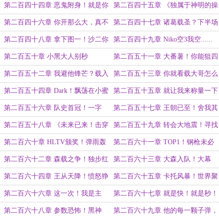
谁是绿玩？
第二百四十四章 恶鬼附身！就是你
第二百四十五章 《独属于神明的操
小子把人带进来的？
作！》
第二百四十六章 你开那么大，真不
第二百四十七章 诸葛载圣？下半场
怕被封号啊？
你就看载大哥怎么狙吧！
第二百四十八章 拿下图一！沙二你
第二百四十九章 Niko空3我空......
就看载大哥怎么狙吧！
等等夺少？30？！！
第二百五十章 小黑大人别秒
第二百五十一章 大番薯！你能狙四
了！！！
个吗？！
第二百五十二章 我避他锋芒？载入
第二百五十三章 你就看载大哥怎么
Major史册的一枪！
狙吧（X）你就看黑神怎么狙吧
第二百五十四章 Dark！飘荡在小蜜
第二百五十五章 就让我来称量一下
（√）！
蜂上空的幽灵！
你的Zone吧！
第二百五十六章 队史首冠！一字
第二百五十七章 王朝已至！舍我其
狂！真魔王！
谁？
第二百五十八章 《未来已来！击穿
第二百五十九章 转会大地震！寻找
赛场的黑魔王！》
下一个Dark！
第二百六十章 HLTV颁奖！弹雨轰
第二百六十一章 TOP1！钢枪未必
雷定九州，巅峰却道寻常秋！
夸神射，他日登神万古彻！
第二百六十二章 森载之争！独步红
第二百六十三章 大森入队！大幕
尘笑古今！
起！
第二百六十四章 王从天降！愤怒狰
第二百六十五章 卡托风暴！世界聚
狞！
焦！
第二百六十六章 这一次！我是主
第二百六十七章 就是快！就是秒！
角！！！
第二百六十八章 参数恐怖！黑神
第二百六十九章 他的每一颗子弹，