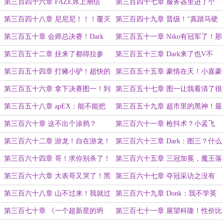
啊！
遗迹，还是Dark遗迹？
第三百四十六章 FAZE席上潮信
第三百四十七章 服务器里进了个
来，今日方知我非我！
桂，他的沙鹰在天上飞！
第三百四十八章 尼尼尼！！！覆灭
第三百四十九章 晋级！“真踏马硬
重生的尼！！！
啊！这 Niko 是真踏马硬啊今天！”
第三百五十章 会师总决赛！Dark
第三百五十一章 Niko有冠军了！那
！这一次我不会输给你了！
Donk会成为下一个Niko吗？
第三百五十二章 挂来了都得拉参
第三百五十三章 Dark来了也V不
数！
了！卧槽！他真V了？
第三百五十四章 打瘫小驴！超快的
第三百五十五章 豪情在天！小嘉豪
135°锁头！
VS绅士豪！
第三百五十六章 拿下决赛图一！到
第三百五十七章 图一让我看清了很
底谁在Hide？！谁没尽力？！
多人！
第三百五十八章 apEX：能不能把
第三百五十九章 超市里的黑神！最
这群开挂的给Ban了？
大的舞台！
第三百六十章 这不出个涂鸦？
第三百六十一章 枪抖术？小孟飞
刀？
第三百六十二章 游龙！自在游龙！
第三百六十三章 Dark：图三？什么
图三？
第三百六十四章 哥！求你别杀了！
第三百六十五章 三冠加冕，魔王落
我踏马快喘不上气儿了！
座！
第三百六十六章 大表哥又哭了！黑
第三百六十七章 夺冠采访之没有
神：还是不够啊！
Dark的老尼IF线！
第三百六十八章 山不过来！我就过
第三百六十九章 Donk：我不学英
去！
语了，学中文去！
第三百七十章 《一个超新星的坍
第三百七十一章 展望科隆！性价比