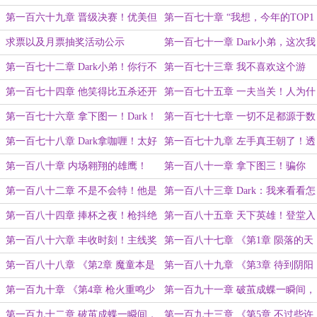
伍！
者！
第一百六十九章 晋级决赛！优美但
第一百七十章 “我想，今年的TOP1
不致命！
已经没有什么悬念了！”
求票以及月票抽奖活动公示
第一百七十一章 Dark小弟，这次我
不怕你了！
第一百七十二章 Dark小弟！你行不
第一百七十三章 我不喜欢这个游
行啊！
戏！
第一百七十四章 他笑得比五杀还开
第一百七十五章 一夫当关！人为什
心！
么“怕黑”？
第一百七十六章 拿下图一！Dark！
第一百七十七章 一切不足都源于数
你该还债了！
值的不足！
第一百七十八章 Dark拿咖喱！太好
第一百七十九章 左手真王朝了！透
了！我们“有救了”！
还是干不过锁啊！
第一百八十章 内场翱翔的雄鹰！
第一百八十一章 拿下图三！骗你
的，其实我也是透！又锁又透！
第一百八十二章 不是不会特！他是
第一百八十三章 Dark：我来看看怎
缓特！慢特！有质量的特！
么个事儿！
第一百八十四章 捧杯之夜！枪抖绝
第一百八十五章 天下英雄！登堂入
杀！
室！（月末求下月票）
第一百八十六章 丰收时刻！主线奖
第一百八十七章 《第1章 陨落的天
励结算！
才》
第一百八十八章 《第2章 魔童本是
第一百八十九章 《第3章 待到阴阳
无敌骨，何须再借他人路》
逆乱时，以我魔血染青天 》
第一百九十章 《第4章 枪火重鸣少
第一百九十一章 破茧成蝶一瞬间，
年归》双倍求月票
秒天秒地秒神仙！（大章求月票）
第一百九十二章 破茧成蝶一瞬间，
第一百九十三章 《第5章 不过些许