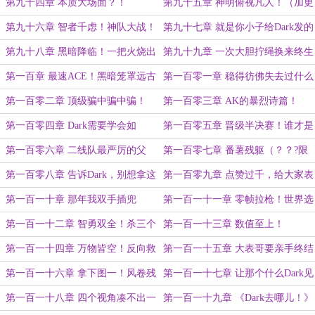
战！
第九十四章 本质大场面？！
第九十五章 神明俯视凡人！（加更
求月票）
第九十六章 智者千虑！神队大战！
第九十七章 就是你小子给Dark发的
AK？！
第九十八章 黑暗降临！一把火烧出
第九十九章 一次大胆拧绳换来终生
个爹来！（加更）
内向
第一百章 最速ACE！黑暗笼罩远古
第一百零一章 稳得彷佛失去过什么
遗迹！
一样（加更）
第一百零二章 顶级骗中骗中骗！
第一百零三章 AK的暴烈诗篇！
第一百零四章 Dark需要学会如
第一百零五章 晋级半决赛！谁才是
何“开枪”！（加更）
圣人？！
第一百零六章 二线队最严厉的父
第一百零七章 番薯残躯（？？?限
亲！
定）！
第一百零八章 告诉Dark，别想拿这
第一百零九章 点赞过千，给大家表
个奖杯了！
演个手撕银河战舰！（加更）
第一百一十章 那年我双手插兜
第一百一十一章 零帧拉枪！世界选
位！
第一百一十二章 智勇双全！杀三个
第一百一十三章 数值至上！
怎么输？
第一百一十四章 万物皆空！反向救
第一百一十五章 大表哥要亲手终结
护车！（加更）
Dark！！！
第一百一十六章 拿下图一！风卷残
第一百一十七章 让那个什么Dark见
云的恐怖AK！
鬼去吧！这是我们的CS！
第一百一十八章 四个视角凑不出一
第一百一十九章 《Dark去哪儿！》