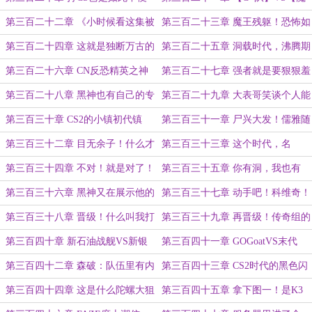
之事？
王残躯】！
第三百二十二章 《小时候看这集被
第三百二十三章 魔王残躯！恐怖如
Dark吓哭了！》
斯？！
第三百二十四章 这就是独断万古的
第三百二十五章 洞载时代，沸腾期
TOP1，和普通玩家间差距吗？
待！
第三百二十六章 CN反恐精英之神
第三百二十七章 强者就是要狠狠羞
在注视着你！
辱弱者！
第三百二十八章 黑神也有自己的专
第三百二十九章 大表哥笑谈个人能
属音乐盒！
力！
第三百三十章 CS2的小镇初代镇
第三百三十一章 尸兴大发！儒雅随
长！
和我黑神！
第三百三十二章 目无余子！什么才
第三百三十三章 这个时代，名
是TOP1?
为......
第三百三十四章 不对！就是对了！
第三百三十五章 你有洞，我也有
洞！
第三百三十六章 黑神又在展示他的
第三百三十七章 动手吧！科维奇！
科研成果！
就像我教你的那样！
第三百三十八章 晋级！什么叫我打
第三百三十九章 再晋级！传奇组的
猎鹰？
炸鱼哥！
第三百四十章 新石油战舰VS新银
第三百四十一章 GOGoatVS末代
河战舰！
Goat！刚枪指挥VS摸烟指挥！
第三百四十二章 森破：队伍里有内
第三百四十三章 CS2时代的黑色闪
鬼啊！监哥不会是你吧？
光！
第三百四十四章 这是什么陀螺大狙
第三百四十五章 拿下图一！是K3