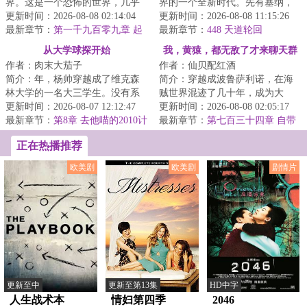
界。这是一个恐怖的世界，几乎
界的一个全新时代。先有塞纳，
不可度量。这里有巨龙、狮鹫、
更新时间：2026-08-08 02:14:04
再有舒马赫，然后就是...
更新时间：2026-08-08 11:15:26
哥布林、地精、矮...
最新章节：
第一千九百零九章 起
最新章节：
448 天道轮回
源的线索
从大学球探开始
我，黄猿，都无敌了才来聊天群
作者：肉末大茄子
作者：仙贝配红酒
简介：年，杨帅穿越成了维克森
简介：穿越成波鲁萨利诺，在海
林大学的一名大三学生。没有系
贼世界混迹了几十年，成为大
统，没有天赋，他唯一比其他人
更新时间：2026-08-07 12:12:47
将，实力近乎无敌！秉承着‘抓了
更新时间：2026-08-08 02:05:17
多知道的，是未...
最新章节：
第8章 去他喵的2010计
一辈子海贼，就...
最新章节：
第七百三十四章 自带
划！（加更求月票！）
分量
正在热播推荐
欧美剧
欧美剧
剧情片
更新至中
更新至第13集
HD中字
人生战术本
情妇第四季
2046