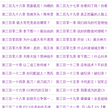
仙X乌克兰剑圣！
神：把森载一起叫过来！
第二百九十六章 黑森载尼！沟槽的
第二百九十七章 你看到了我！你看
流量大战！
到了我！！！
第二百九十八章 危难关头！唯有责
第二百九十九章 真正想赢的人脸上
任！
是没有笑容的
第三百章 载大哥究竟差在哪里？
第三百零一章 我们踏马的可是维他
立体啊！！！
第三百零二章 拿下图一！最自由的
第三百零三章 说好的数值对撞呢？
弔人！
第三百零四章 为什么载大哥不透黑
第三百零五章 开挂（X）展示神力
神？
（√）
第三百零六章 黑神：是的，我又有
第三百零七章 什么叫迷城城主啊！
一个点子！
第三百零八章 天降大狙？黑神他不
第三百零九章 拿下图二！什么叫本
让秀说是！
质非常规高手！
第三百一十章 让二追三有何难？
第三百一十二章 还有战术？不好意
思！
第三百一十二章 好闪配超人！黑氏
第三百一十三章 破纪录！破纪录！
三角杀！
还是破纪录！
第三百一十四章 面刀！就刀就刀！
第三百一十五章 卡托新王！冠军之
夜！被黑黑森森灌入的尼尼！
第三百一十六章 GO时代的王朝！
第三百一十七章 我要成为的是CS
Donk：我到底缺了什么？
无定语Goat！
第三百一十八章 欲朝天公争第一，
第三百一十九章 爆爆爆！全是超级
不教人间有齐名！
大爆！
第三百二十章 打CS岂是如此不便
第三百二十一章 【C+队】VS【魔