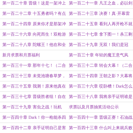
个Dark！
（加更）
第一百二十章 晋级！这是一架冲上
第一百二十一章 凡王之血，必以剑
云霄被击沉的银河战舰（二合一
终！
第一百二十二章 十五勇者吗？有点
第一百二十三章 决赛！真·开幕雷
1.4W）
意思！（二合一）
击！（二合一）
第一百二十四章 原来你才是那架冲
第一百二十五章 看到人再开枪不就
上云霄的银河战舰！（二合一）
来不及了吗？（补更）
第一百二十六章 向死而生！双枪游
第一百二十七章 拿下图一！杀三剩
龙！（二合一1.1W）
二怎么输？（二合一）
第一百二十八章 陀螺王！他在和全
第一百二十九章 无双！我们是冠
世界对枪！（二合一1.05W字）
军！（二合一1.8W求月票）
新月求票和月票福利
第一百三十章 年轻的魔王意气风
发！(二合一)
第一百三十一章 那年十七！（二合
第一百三十二章 转会大幕！（二合
一）
一）
第一百三十三章 未觉池塘春草梦，
第一百三十四章 王朝之影？大幕将
鱼死网破今晚走！（二合一）
启！（二合一）
第一百三十五章 我测！原来他真在
第一百三十六章 哎卧槽！Dark怎么
练枪啊？（二合一万字）
这么坏啊！(二合一万字大章)
第一百三十七章 晋级胜者组！自在
第一百三十八章 我将亲手证明谁是
极意功！（二合一万字大章）
害虫！
第一百三十九章 害虫之战！玩机
求票以及月票抽奖活动公示
器：零蛋！！！（二合一万字大章）
第一百四十章 Dark！你一枪能杀四
第一百四十一章 晋级正赛！石油战
个吗？（二合一）
舰？（二合一万字大章）
第一百四十二章 亲手证明自己是害
第一百四十三章 什么叫上来就兵败