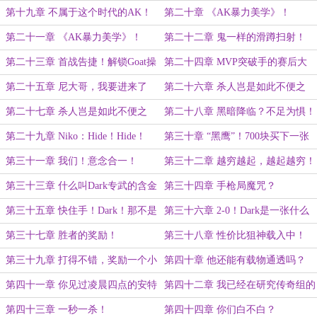
章求月票）
第十九章 不属于这个时代的AK！
第二十章 《AK暴力美学》！
第二十一章 《AK暴力美学》！
第二十二章 鬼一样的滑蹲扫射！
（下）
第二十三章 首战告捷！解锁Goat操
第二十四章 MVP突破手的赛后大
作！
拉！
第二十五章 尼大哥，我要进来了
第二十六章 杀人岂是如此不便之
事？！
第二十七章 杀人岂是如此不便之
第二十八章 黑暗降临？不足为惧！
事？！（下）
第二十九章 Niko：Hide！Hide！
第三十章 “黑鹰”！700块买下一张
图！
第三十一章 我们！意念合一！
第三十二章 越穷越起，越起越穷！
第三十三章 什么叫Dark专武的含金
第三十四章 手枪局魔咒？
量！
第三十五章 快住手！Dark！那不是
第三十六章 2-0！Dark是一张什么
AK！
卡？
第三十七章 胜者的奖励！
第三十八章 性价比狙神载入中！
第三十九章 打得不错，奖励一个小
第四十章 他还能有载物通透吗？
蜜蜂！
第四十一章 你见过凌晨四点的安特
第四十二章 我已经在研究传奇组的
卫普吗？
对手了！
第四十三章 一秒一杀！
第四十四章 你们白不白？