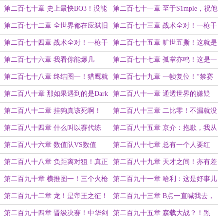
Rating生涯又一力作！
都是在燃烧他的未来啊！
第二百七十章 史上最快BO3！没能
第二百七十一章 至于S1mple，祝他
让黑神大人尽兴真是抱歉呢！
好运吧！
第二百七十二章 全世界都在应弑旧
第二百七十三章 战术全对！一枪干
时友！
废！（上）
第二百七十四章 战术全对！一枪干
第二百七十五章 旷世五撕！这就是
废！（下）
你的稍微主动一点？
第二百七十六章 我看你能爆几
第二百七十七章 孤掌亦鸣！这是一
次！！！
架双飞的石油战舰！
第二百七十八章 终结图一！猎鹰就
第二百七十九章 一帧复位！“禁赛
别玩你那战术了！
级”选手！
第二百八十章 那如果遇到的是Dark
第二百八十一章 通透世界的嫌疑
呢？
人！也许主角才刚刚登场！（大章）
第二百八十二章 挂狗真该死啊！
第二百八十三章 二比零！不漏就没
法打了？
第二百八十四章 什么叫以赛代练
第二百八十五章 京介：抱歉，我从
啊！
不会像是Dark一样暴怒
第二百八十六章 数值队VS数值
第二百八十七章 总有一个人要红
队！
温！为什么不能是......
第二百八十八章 负距离对狙！真正
第二百八十九章 天才之间！亦有差
的王从天降！
距！
第二百九十章 横推图一！三个火枪
第二百九十一章 哈利：这是好事儿
手！
啊！
第二百九十二章 龙！是帝王之征！
第二百九十三章 B点一直喊我去，
我怎么去啊？
第二百九十四章 晋级决赛！中华剑
第二百九十五章 森载大战？！黑