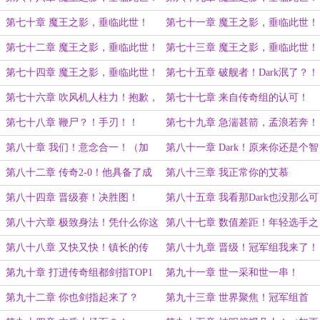
（求首订！）
（二）
第七十章 魔王之影，垂临此世！
第七十一章 魔王之影，垂临此世！
（三）
（四）
第七十二章 魔王之影，垂临此世！
第七十三章 魔王之影，垂临此世！
（五）
（六）
第七十四章 魔王之影，垂临此世！
第七十五章 破舰者！Dark泯了？！
（七）双倍求月票！
（求首订求月票）
第七十六章 吹风机人柱力！抱歉，
第七十七章 来自传奇组的认可！
我一刻也没有觉得Dark有多强！
（双倍求月票求订阅）
第七十八章 鞭尸？！手刃！！
第七十九章 急湍甚箭，孟浪若奔！
中路最速の传说！
第八十章 我们！意念合一！（加
第八十一章 Dark！原来你还是个智
更）
将啊！
第八十二章 传奇2-0！他具备了成
第八十三章 我正常你的艾慕
为明星选手的一切潜质！
啊！！！（加更）
第八十四章 晋级赛！决胜图！
第八十五章 我看那Dark也没那么可
怕
第八十六章 极致身法！凭什么你这
第八十七章 数值差距！年轻选手之
么秀？（加更）
间的“代沟”！
第八十八章 又快又快！镇长的传
第八十九章 晋级！冠军组我来了！
承！（求个月票）
（加更）
第九十章 打进传奇组都剑指TOP1
第九十一章 世一采和世一串！
了！冠军组还得了？！
第九十二章 你也剑指起来了？
第九十三章 世界聚焦！冠军组首