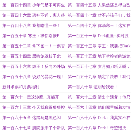
虫吗？那很会证明了！（万字）
如山倒了？（二合一万字大章）
第一百四十四章 少年气是不可再生
第一百四十五章 人果然还是得自己
之物！（二合一）
成全自己啊！（二合一万字）
第一百四十六章 离神不近，离人很
第一百四十七章 对不起孩子们，我
远！（二合一万字大章）
真是锁！（二合一）
第一百四十八章 我都略懂一些！
第一百四十九章 你滴寒王！这实在
（二合一）
是太酷辣！（二合一）
第一百五十章 寒王：求你别按F
第一百五十一章 Dark血量=实时胜
了！（感谢小恐龙爱吃鱼的盟主）
率！（二合一）
第一百五十二章 拿下图一！一票否
第一百五十三章 寒王：我要把Dark
决的含金量！（万字大章）
也打笑！
第一百五十四章 黑暗笼罩核子危
第一百五十五章 地下掌控者的游龙
机！
秀！！！（万字大章）
第一百五十六章 燃王！反向の外场
第一百五十七章 岁月如刀斩天骄，
最速传说！
步枪路上叹妖娆！
第一百五十八章 说好的昙花一现！
第一百五十九章 锁定半决赛！我们
搁这一直怒放算什么？
的Dark在哪里？(求月票)
新月求票和月票福利
第一百六十章 证明给我看！
第一百六十一章这沙鹰...真能开
第一百六十二章 清出个活爹！他只
镜？（小恐龙爱吃鱼盟主加更）求月
是单纯的...软了！
第一百六十三章 今天我真得狠狠控
第一百六十四章 他们嘴里喊着友情
票
制你了！（大章求月票）
啊羁绊啊什么的就冲上来了......
第一百六十五章 这踏马是黑色闪
第一百六十六章 Dark：我其实不在
光！！！
乎什么五杀
第一百六十七章 肌院派来了个新队
第一百六十八章 Dark！奇迹毁灭