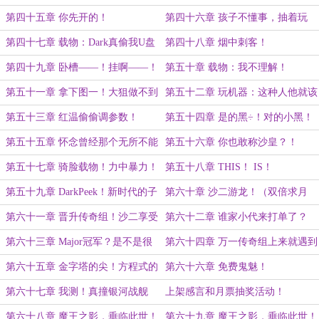
第四十五章 你先开的！
第四十六章 孩子不懂事，抽着玩
的！
第四十七章 载物：Dark真偷我U盘
第四十八章 烟中刺客！
了？
第四十九章 卧槽——！挂啊——！
第五十章 载物：我不理解！
第五十一章 拿下图一！大狙做不到
第五十二章 玩机器：这种人他就该
的，就让AK来！
赢啊！（二合一）
第五十三章 红温偷偷调参数！
第五十四章 是的黑÷！对的小黑！
牛的黑神！卧槽里的黑魔王！
第五十五章 怀念曾经那个无所不能
第五十六章 你也敢称沙皇？！
的自己......
第五十七章 骑脸载物！力中暴力！
第五十八章 THIS！ IS！
（二合一大章）
DarK！！！（双倍求月票）
第五十九章 DarkPeek！新时代的子
第六十章 沙二游龙！（双倍求月
弹！（双倍求月票）
票）
第六十一章 晋升传奇组！沙二享受
第六十二章 谁家小代来打单了？
者！（双倍求月票）
（双倍求月票）
第六十三章 Major冠军？是不是很
第六十四章 万一传奇组上来就遇到
大胆！（双倍求月票）
银河战舰咋办？（双倍求月票）
第六十五章 金字塔的尖！方程式的
第六十六章 免费鬼魅！
解！（双倍求月票）
第六十七章 我测！真撞银河战舰
上架感言和月票抽奖活动！
了！
第六十八章 魔王之影，垂临此世！
第六十九章 魔王之影，垂临此世！