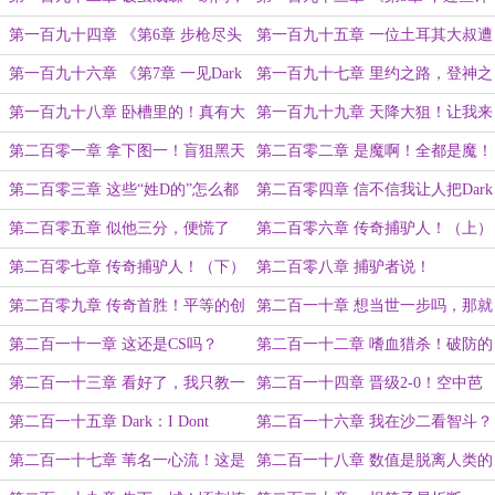
秒天秒地秒神仙！（下）求月票
风霜罢了》（求月票）
第一百九十四章 《第6章 步枪尽头
第一百九十五章 一位土耳其大叔遭
谁为峰》
遇沙二神秘陀螺！
第一百九十六章 《第7章 一见Dark
第一百九十七章 里约之路，登神之
道成空！》
路！
第一百九十八章 卧槽里的！真有大
第一百九十九章 天降大狙！让我来
招啊！
康康你们有多黏！
第二百零一章 拿下图一！盲狙黑天
第二百零二章 是魔啊！全都是魔！
使！（大章）
没有一点佛！（大章）
第二百零三章 这些“姓D的”怎么都
第二百零四章 信不信我让人把Dark
这么坏啊？！
屎打出来！
第二百零五章 似他三分，便慌了
第二百零六章 传奇捕驴人！（上）
神！
第二百零七章 传奇捕驴人！（下）
第二百零八章 捕驴者说！
大章
第二百零九章 传奇首胜！平等的创
第二百一十章 想当世一步吗，那就
死所有人！
跟紧我的步伐！
第二百一十一章 这还是CS吗？
第二百一十二章 嗜血猎杀！破防的
上帝！
第二百一十三章 看好了，我只教一
第二百一十四章 晋级2-0！空中芭
次！
蕾！学会了吗？
第二百一十五章 Dark：I Dont
第二百一十六章 我在沙二看智斗？
Care！
第二百一十七章 苇名一心流！这是
第二百一十八章 数值是脱离人类的