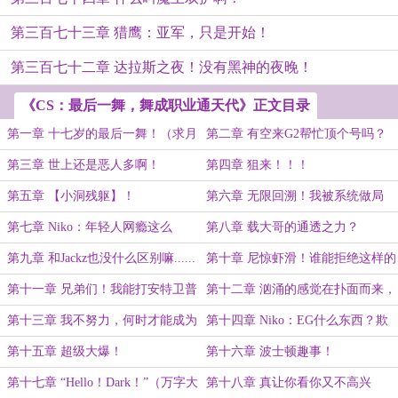
第三百七十三章 猎鹰：亚军，只是开始！
第三百七十二章 达拉斯之夜！没有黑神的夜晚！
《CS：最后一舞，舞成职业通天代》正文目录
第一章 十七岁的最后一舞！（求月
第二章 有空来G2帮忙顶个号吗？
票求收藏）
（求收藏）
第三章 世上还是恶人多啊！
第四章 狙来！！！
第五章 【小洞残躯】！
第六章 无限回溯！我被系统做局
了！
第七章 Niko：年轻人网瘾这么
第八章 载大哥的通透之力？
大？！
第九章 和Jackz也没什么区别嘛......
第十章 尼惊虾滑！谁能拒绝这样的
等等卧槽！
选手呢？
第十一章 兄弟们！我能打安特卫普
第十二章 汹涌的感觉在扑面而来，
Major！
我知道那叫做不甘心！
第十三章 我不努力，何时才能成为
第十四章 Niko：EG什么东西？欺
TOP1？
负我Bro！
第十五章 超级大爆！
第十六章 波士顿趣事！
第十七章 “Hello！Dark！”（万字大
第十八章 真让你看你又不高兴