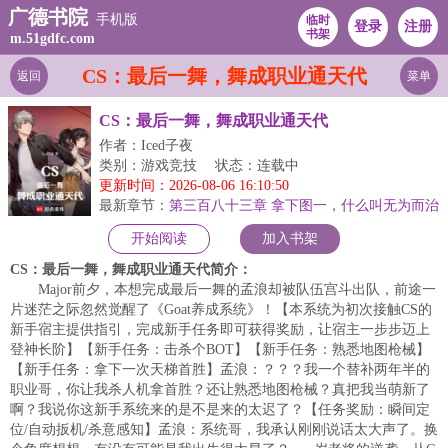
广德书院
手机版
临时
登录
注册
书架
m.51gdfc.com
CS：最后一舞，舞成职业通天代
返回
菜单
CS：最后一舞，舞成职业通天代
作者：Iced子夜
类别：游戏竞技
状态：连载中
更新时间：2026-08-06 16:10:50
最新章节：
第三百八十三章 拿下图一，什么叫无为而治
的指挥艺术啊！
开始阅读
加入书架
CS：最后一舞，舞成职业通天代简介：
Major前夕，本想完成最后一舞的孟浪却被队伍宫斗出队，前途一
片迷茫之际忽然觉醒了《Goat养成系统》！【本系统为初次接触CS的
新手宿主提供指引，完成新手任务即可获得奖励，让宿主一步步迈上
登神长阶】【新手任务：击杀个BOT】【新手任务：熟悉地图枪械】
【新手任务：拿下一次天梯首胜】孟浪：？？？我一个替补两年半的
职业哥，你让我杀人机拿首胜？还让熟悉地图枪械？真把我当萌新了
啊？我说你这新手系统来的是不是来的太迟了？【任务奖励：瞬间定
位/自动扳机/杀意感知】孟浪：系统哥，我承认刚刚说话太大声了。换