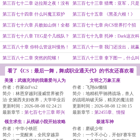
塌》、《卧槽里的！坍塌成黑洞是什
Dark降临！
第三百七十二章 达拉斯之夜！没有
第三百七十三章 猎鹰：亚军，只是
么鬼！》
黑神的夜晚！
开始！
第三百七十四章 什么叫魔王双护
第三百七十五章 《黑圣六根！》
啊！
第三百七十六章 兵败如山倒！全都
第三百七十七章 向CS世界打个招
是超人！
呼！最强底裤之人！
第三百七十八章 TEG是个几线队？
第三百七十九章 托神：Dark这次科
隆手感慢热！
第三百八十章 你特么管这叫慢热！
第三百八十一章 我门还没出，就赢
表哥救一下！
了？？！
第三百八十二章 突然的陀螺！
第三百八十三章 拿下图一，什么叫
无为而治的指挥艺术啊！
看了《CS：最后一舞，舞成职业通天代》的书友还喜欢看
美漫：武德充沛的我最爱与人为
文明之万象王座
作者：作家dzFvx2
作者：飞翔de懒猫
善
简介：林恩穿越到漫威世界被乔
简介：地精机甲驰骋战场，兽人
治·史黛西夫妇收养，大学毕业后
的战吼响破天际，精灵的魔法箭
成为纽约FBI一员，还以为自己这
更新时间：2026-08-08 02:24:21
矢穿破钢铁洪流而至，矮人的重
更新时间：2026-08-08 12:00:15
辈子没有金...
最新章节：
第七百七十三章 即兴
炮以咆哮彰显着...
最新章节：
第2455章、情报
演奏！
领主求生：从残破小院开始攻略
极速车神
作者：中华小铁匠
作者：磨砚少年
简介：一觉醒来，全民穿越异
简介：一个不小心，开创F赛车世