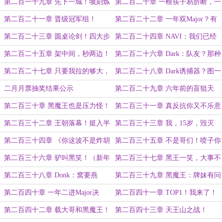
一艘冲上云霄的石油战舰！
阶梯！
第二百一十九章 先下一城！顷刻炼
第二百二十章 一根筷子易折断，一
化！
把筷子...他折不断！！！（1/2））
第二百二十一章 晋级冠军组！
第二百二十二章 一年双Major？有
Dark：有框就是挂？（月初求月票）
这种人吗？
第二百二十三章 圆桌论剑！四大步
第二百二十四章 NAVI：我们已经
2/2
枪手！
找到了制胜法门！Dark：假信息！
第二百二十五章 架中间，秒两边！
第二百二十六章 Dark：队友？那种
谁说他只会大拉？
东西有用吗？
第二百二十七章 只要我拉的够大，
第二百二十八章 Dark诱捕器？图一
对面的准心就追不上我！
拿下！
二月月票抽奖结果公示
第二百二十九章 六年前的盲狙天
使！六年后的盲狙反天使！
第二百三十章 黑魔王也是压力怪！
第二百三十一章 真反抗你又不乐意
了！
第二百三十二章 王朝落幕！挺入半
第二百三十三章 我，15岁，毁灭
决赛！
者！
第二百三十四章 《你这波不是炸胡
第二百三十五章 不是哥们！喷子你
我随你怎么说》!
也能开转啊！
第二百三十六章 驴叫黑笑！（新年
第二百三十七章 黑王一笑，大事不
快乐）
妙！
第二百三十八章 Donk：窝要燕
第二百三十九章 黑魔王：牌妹有问
牌！
题！（大章）
第二百四十章 一年二进Major决
第二百四十一章 TOP1！我来了！
赛！驴已急哭！
第二百四十二章 载大哥和黑魔王！
第二百四十三章 天王山之战！