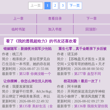
上一页
1
2
3
下—页
上一章
查看目录
下一章
临时书架
加入书签
回顶部↑
看了《我的透视超给力》的书友还喜欢看
错嫁随军：新婚夜冷面军少沦陷
重生七零，真千金断亲下乡后被
作者：桃三月
作者：珺玉婷
了
大佬宠
简介：相亲前夕，姜珍霓梦见自
简介：【苏晚盈天才医生＋灵泉
己生活在一本书里。她的存在就
空间＋父母哥哥的牺牲品＋天才
是为了衬托女主幸福美满的对照
更新时间：2026-08-07 21:55:06
军工设计师】&lt;br/&gt;苏晚盈是
更新时间：2026-08-08 00:50:02
组。女主明明是...
最新章节：
第52章 你俩没睡一个
苏家最小的...
最新章节：
第277章 血型不同
屋？
让你摆摊，你怎么净往没人的地
校花别跑！最后一次了！
作者：我要发家致富
作者：阿卡林酱
方跑？
简介：穿越平行世界。&lt;br/&gt;
简介：开局把保送清北的学神校
苏云绑定了神级美食系统，本以
花当小偷绑了，黎清风觉醒了熏
为能靠摆摊走上人生巅峰。
更新时间：2026-08-03 22:49:32
陶系统！&lt;br/&gt;摸校花脚加智
更新时间：2026-08-02 09:27:39
&lt;br/&gt;结果...
最新章节：
第135章 美好生活（全
力，靠近校...
最新章节：
第136章 我很失望但我