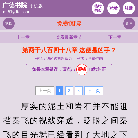
广德书院
手机版
临时
登录
注册
书架
m.51gdfc.com
免费阅读
返回
菜单
上一章
查看最新章节
下一章
第两千八百四十八章 这便是凶手？
作品：我的透视超给力
作者：番茄炖肉
如果本章错误，请点击
报错
10秒纠正
上一页
1
2
3
下—页
　　厚实的泥土和岩石并不能阻
挡秦飞的视线穿透，眨眼之间秦
飞的目光就已经看到了大地之下