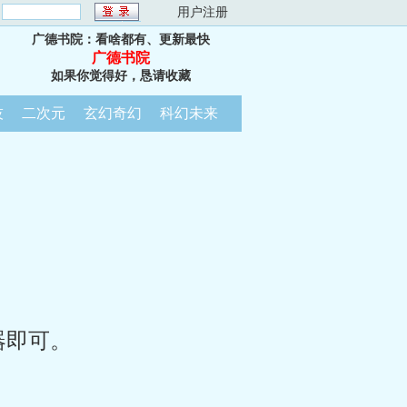
：
用户注册
广德书院：看啥都有、更新最快
广德书院
如果你觉得好，恳请收藏
技
二次元
玄幻奇幻
科幻未来
器即可。