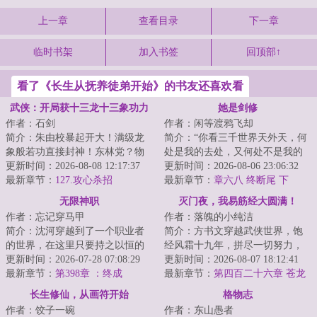
上一章
查看目录
下一章
临时书架
加入书签
回顶部↑
看了《长生从抚养徒弟开始》的书友还喜欢看
武侠：开局获十三龙十三象功力
她是剑修
作者：石剑
作者：闲等渡鸦飞却
简介：朱由校暴起开大！满级龙
简介：“你看三千世界天外天，何
象般若功直接封神！东林党？物
处是我的去处，又何处不是我的
理超度！魏忠贤？连窝端！八旗
更新时间：2026-08-08 12:17:37
去处？”不问情爱妄念，不求超脱
更新时间：2026-08-06 23:06:32
入关？追着打到...
最新章节：
127.攻心杀招
长生，赵莼...
最新章节：
章六八 终断尾 下
无限神职
灭门夜，我易筋经大圆满！
作者：忘记穿马甲
作者：落魄的小纯洁
简介：沈河穿越到了一个职业者
简介：方书文穿越武侠世界，饱
的世界，在这里只要持之以恒的
经风霜十九年，拼尽一切努力，
做某件事情，就可以生成相关的
更新时间：2026-07-28 07:08:29
却无缘武功大成，只能成为周家
更新时间：2026-08-07 18:12:41
职业，获得各种...
最新章节：
第398章 ：终成
的一个小小护院...
最新章节：
第四百二十六章 苍龙
镇渊石！
长生修仙，从画符开始
格物志
作者：饺子一碗
作者：东山愚者