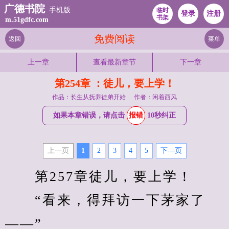
广德书院
手机版
临时
登录
注册
书架
m.51gdfc.com
免费阅读
返回
菜单
上一章
查看最新章节
下一章
第254章 ：徒儿，要上学！
作品：长生从抚养徒弟开始
作者：闲着西风
如果本章错误，请点击
报错
10秒纠正
上一页
1
2
3
4
5
下—页
　　第257章徒儿，要上学！
　　“看来，得拜访一下茅家了
——”