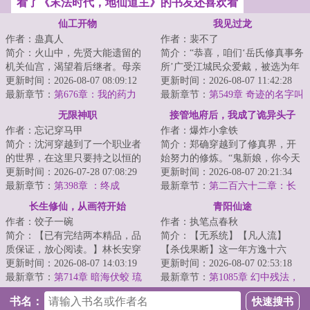
看了《末法时代，地仙道主》的书友还喜欢看
仙工开物
我见过龙
作者：蛊真人
作者：裴不了
简介：火山中，先贤大能遗留的
简介：“恭喜，咱们‘岳氏修真事务
机关仙宫，渴望着后继者。母亲
所’广受江城民众爱戴，被选为年
舍命争取，获得仙宫宝印，临死
更新时间：2026-08-07 08:09:12
度最佳修真机构。岳大师能不能
更新时间：2026-08-07 11:42:28
前留给了宁拙。...
最新章节：
第676章：我的药力
给大家分...
最新章节：
第549章 奇迹的名字叫
呢？！
岳闻【求月票！】
无限神职
接管地府后，我成了诡异头子
作者：忘记穿马甲
作者：爆炸小拿铁
简介：沈河穿越到了一个职业者
简介：郑确穿越到了修真界，开
的世界，在这里只要持之以恒的
始努力的修炼。“鬼新娘，你今天
做某件事情，就可以生成相关的
更新时间：2026-07-28 07:08:29
怎么什么都没做？”“灵石矿脉挖了
更新时间：2026-08-07 20:21:34
职业，获得各种...
最新章节：
第398章 ：终成
吗？”“...
最新章节：
第二百六十二章：长
福镇。（第二更！）
长生修仙，从画符开始
青阳仙途
作者：饺子一碗
作者：执笔点春秋
简介：【已有完结两本精品，品
简介：【无系统】【凡人流】
质保证，放心阅读。】林长安穿
【杀伐果断】这一年方逸十六
越仙侠世界，成为一名仙门落选
更新时间：2026-08-07 14:03:19
岁，在陌生的修仙界醒来。作为
更新时间：2026-08-07 02:53:18
的散修。苦修二...
最新章节：
第714章 暗海伏蛟 琉
穿越者，感受着白嫩...
最新章节：
第1085章 幻中残法，
璃来信【求月票】
道丹隐秘
书名：