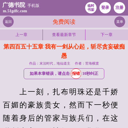
广德书院
手机版
临时
登录
注册
书架
m.51gdfc.com
免费阅读
返回
菜单
上一章
查看最新章节
下一章
第四百五十五章 我有一剑从心起，斩尽贪妄破痴
愚
作品：末法时代，地仙道主
作者：苦海横渡
如果本章错误，请点击
报错
10秒纠正
　　上一刻，扎布明珠还是千娇
百媚的豪族贵女，然而下一秒便
随着身后的管家与族兵们，在这