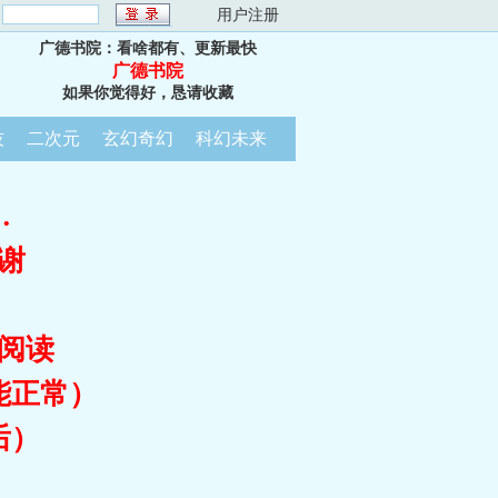
：
用户注册
广德书院：看啥都有、更新最快
广德书院
如果你觉得好，恳请收藏
技
二次元
玄幻奇幻
科幻未来
…
谢
阅读
能正常）
后）