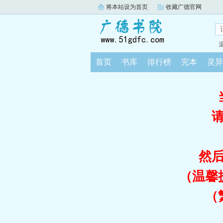
将本站设为首页
收藏广德官网
首页
书库
排行榜
完本
灵异
然
（温馨
（