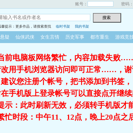
账号：
密码
温馨提示：更多作品，请搜索查找
临时书架
我的书架
悬疑
仙侠武侠
女生言情
历史军事
都市重生
游戏竞
当前电脑板网络繁忙，内容加载失败…
请改用手机浏览器访问即可正常……，谢
建议您注册个帐号，把书添加到书签，
后在手机版上登录帐号可以直接点开继续
提示：此时刷新无效，必须转手机版才
繁忙时段：中午11、12点，晚上20点之