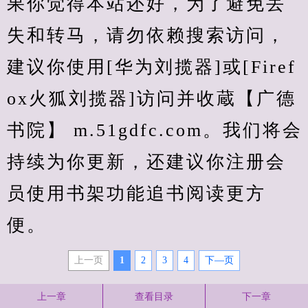
果你觉得本站还好，为了避免丢
失和转马，请勿依赖搜索访问，
建议你使用[华为刘揽器]或[Firef
ox火狐刘揽器]访问并收蔵【广德
书院】 m.51gdfc.com。我们将会
持续为你更新，还建议你注册会
员使用书架功能追书阅读更方
便。
上一页
1
2
3
4
下—页
上一章
查看目录
下一章