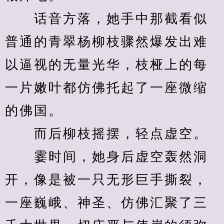
　　话音方落，她手中那截看似
普通的青翠杨柳枝骤然爆发出难
以逼视的无量光华，枝桠上的每
一片嫩叶都仿佛托起了一座微缩
的佛国。
　　而后柳枝摇摆，轻点虚空。
　　霎时间，她身后虚空轰然洞
开，像是被一只无形巨手撕裂，
一座巍峨、神圣、仿佛汇聚了三