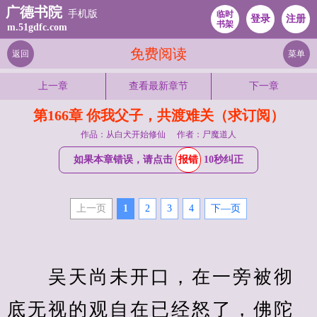
广德书院
手机版
临时
登录
注册
书架
m.51gdfc.com
免费阅读
返回
菜单
上一章
查看最新章节
下一章
第166章 你我父子，共渡难关（求订阅）
作品：从白犬开始修仙
作者：尸魔道人
如果本章错误，请点击
报错
10秒纠正
上一页
1
2
3
4
下—页
　　吴天尚未开口，在一旁被彻
底无视的观自在已经怒了，佛陀