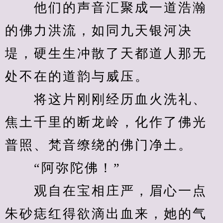
　　他们的声音汇聚成一道浩瀚
的佛力洪流，如同九天银河决
堤，硬生生冲散了天都道人那无
处不在的道韵与威压。
　　将这片刚刚经历血火洗礼、
焦土千里的断龙岭，化作了佛光
普照、梵音缭绕的佛门净土。
　　“阿弥陀佛！”
　　观自在宝相庄严，眉心一点
朱砂痣红得欲滴出血来，她的气