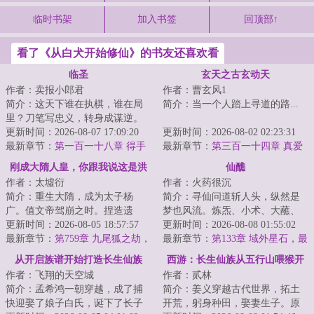
临时书架
加入书签
回顶部↑
看了《从白犬开始修仙》的书友还喜欢看
临圣
玄天之古玄动天
作者：卖报小郎君
作者：曹玄风1
简介：这天下谁在执棋，谁在局
简介：当一个人踏上寻道的路...
里？刀笔写忠义，转身成谋逆。
金銮殿上舞未停，江山半壁已凋
更新时间：2026-08-07 17:09:20
更新时间：2026-08-02 02:23:31
零。谁在封王拜...
最新章节：
第一百一十八章 得手
最新章节：
第三百一十四章 真爱
指南
刚成大隋人皇，你跟我说这是洪
仙醮
作者：太墟衍
作者：火药很沉
荒
简介：重生大隋，成为太子杨
简介：寻仙问道斩人头，纵然是
广。值文帝驾崩之时。捏造遗
梦也风流。炼炁、小术、大蘸、
诏，灵前登基，成为二世隋皇。
更新时间：2026-08-05 18:57:57
蛮巫、荒界、天胎……五界四
更新时间：2026-08-08 01:55:02
只是杨广发现这个大...
最新章节：
第759章 九尾狐之劫，
海，八极一十二洲...
最新章节：
第133章 域外星石，最
大隋府卫军出动，上古九州再
后的考校之赏
从开启族谱开始打造长生仙族
西游：长生仙族从五行山喂猴开
现！
作者：飞翔的天空城
作者：贰林
始
简介：孟希鸿一朝穿越，成了捕
简介：姜义穿越古代世界，拓土
快迎娶了娘子白氏，诞下了长子
开荒，躬身种田，娶妻生子。原