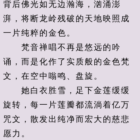
背后佛光如无边瀚海，汹涌澎
湃，将断龙岭残破的天地映照成
一片纯粹的金色。
　　梵音禅唱不再是悠远的吟
诵，而是化作了实质般的金色梵
文，在空中嗡鸣、盘旋。
　　她白衣胜雪，足下金莲缓缓
旋转，每一片莲瓣都流淌着亿万
咒文，散发出纯净而宏大的慈悲
愿力。