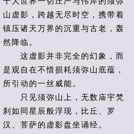
千大世界一切庄严与伟岸的须弥
山虚影，跨越无尽时空，携带着
镇压诸天万界的沉重与古老，轰
然降临。
　　这虚影并非完全的幻象，而
是观自在不惜损耗须弥山底蕴，
所引动的一丝威能。
　　只见须弥山上，无数庙宇梵
刹如同星辰般浮现，比丘、罗
汉、菩萨的虚影盘坐诵经。