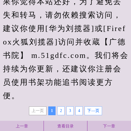
果你觉得本站还好，为了避免丢
失和转马，请勿依赖搜索访问，
建议你使用[华为刘揽器]或[Firef
ox火狐刘揽器]访问并收蔵【广德
书院】 m.51gdfc.com。我们将会
持续为你更新，还建议你注册会
员使用书架功能追书阅读更方
便。
上一页
1
2
3
4
下—页
上一章
查看目录
下一章