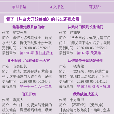
临时书架
加入书签
回顶部↑
看了《从白犬开始修仙》的书友还喜欢看
集群重炮轰杀修仙者
从武林门派到长生仙门
作者：绝望羔羊
作者：任我笑
简介：虚假的练气期修士：施展
简介：“从今日起，你便是清霄门
水火法术，御使飞剑数十步外取
门主！”师父留下这句话后，就抛
敌首级，富裕的还有一枚盾牌法
更新时间：2026-08-05 23:26:15
弃李清秋与师弟、师妹们下山，
更新时间：2026-08-06 02:55:12
器，攻守兼备，...
最新章节：
第2705章 登仙捷径逆
独自寻仙去...
最新章节：
第667章 天冥第一
天理
县令起步，我在仙朝当天官
从假皇帝开始纳妃长生
作者：老吴仙长
作者：一钱青黛
简介：张清川意外穿越到紫宸仙
简介：一觉醒来，郑毅穿越异界
朝，这里仙道与天道合流，诞生
古代，发现自己居然成了当朝皇
仙朝天官，执天道权柄、代天道
更新时间：2026-08-05 00:34:48
帝的影子！影子者，替身也！随
更新时间：2026-08-06 01:41:25
牧羊，为仙道共...
最新章节：
第一千一百六十二章
时都面临着被刺...
最新章节：
第1015章 针脚不够细
永世诛魔盟约！
仙工开物
我靠缺德成圣人
作者：蛊真人
作者：十方道衍
简介：火山中，先贤大能遗留的
简介：【不正经】【无节操】
机关仙宫，渴望着后继者。母亲
【姿势清奇沙雕向】“请问，您当