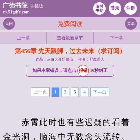
广德书院
手机版
临时
登录
注册
书架
m.51gdfc.com
免费阅读
返回
菜单
上一章
查看最新章节
下一章
第456章 先天跟脚，过去未来（求订阅）
作品：从白犬开始修仙
作者：尸魔道人
如果本章错误，请点击
报错
10秒纠正
上一页
1
2
3
4
下—页
　　赤霄此时也有些迟疑的看着
金光洞，脑海中无数念头流转。