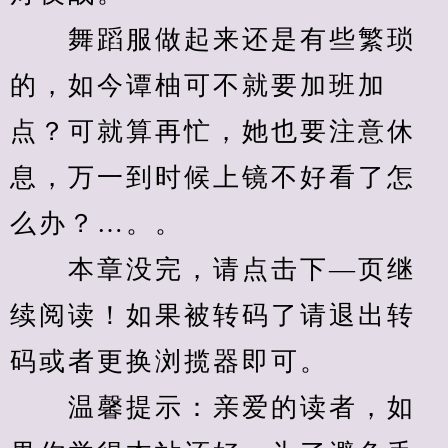
　　舞蹈服做起来还是有些繁琐
的，如今谭柚可不就要加班加
点？可就算再忙，她也要注意休
息，万一到时候上镜不好看了怎
么办？…。。
　　本章没完，请点击下—页继
续阅读！如果被转码了请退出转
码或者更换浏揽器即可。
　　温馨提示：亲爱的读者，如