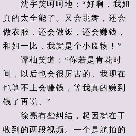
　　沈宇笑呵呵地：“好啊，我姐
真的太全能了。又会跳舞，还会
做衣服，还会做饭，还会赚钱，
和姐一比，我就是个小废物！”
　　谭柚笑道：“你若是肯花时
间，以后也会很厉害的。我现在
也算不上会赚钱，等我真的赚到
钱了再说。”
　　徐亮有些纠结，起因就在于
收到的两段视频。一个是航拍的