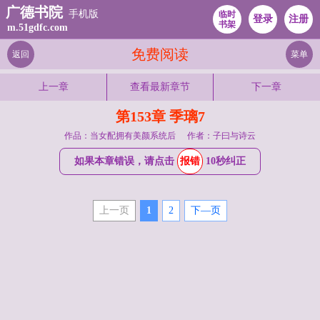
广德书院
手机版
临时
登录
注册
书架
m.51gdfc.com
免费阅读
返回
菜单
上一章
查看最新章节
下一章
第153章 季璃7
作品：当女配拥有美颜系统后
作者：子曰与诗云
如果本章错误，请点击
报错
10秒纠正
上一页
1
2
下—页