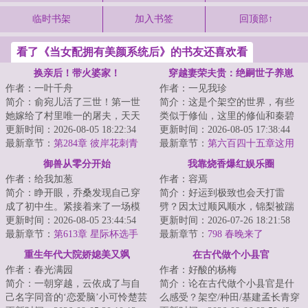
临时书架
加入书签
回顶部↑
看了《当女配拥有美颜系统后》的书友还喜欢看
换亲后！带火婆家！
穿越妻荣夫贵：绝嗣世子养崽
作者：一叶千舟
作者：一见我珍
简介：俞宛儿活了三世！第一世
简介：这是个架空的世界，有些
她嫁给了村里唯一的屠夫，天天
类似于修仙，这里的修仙和秦碧
能够吃到肉，最后这名屠夫还成
更新时间：2026-08-05 18:22:34
已知的完全不一样，这个世界以
更新时间：2026-08-05 17:38:44
为了人人羡慕的...
最新章节：
第284章 彼岸花刺青
福气、气运为主...
最新章节：
第六百四十五章这用
不到你
御兽从零分开始
我靠烧香爆红娱乐圈
作者：给我加葱
作者：容焉
简介：睁开眼，乔桑发现自己穿
简介：好运到极致也会天打雷
成了初中生。紧接着来了一场模
劈？因太过顺风顺水，锦梨被踹
拟考。毕业她怕了吗？她怕
更新时间：2026-08-05 23:44:54
去了人间，穿到书里早死的路人
更新时间：2026-07-26 18:21:58
了……这考的都什么...
最新章节：
第613章 星际杯选手
身上。为了让身体...
最新章节：
798 春晚来了
（二合一）
重生年代大院娇媳美又飒
在古代做个小县官
作者：春光满园
作者：好酸的杨梅
简介：一朝穿越，云依成了与自
简介：论在古代做个小县官是什
己名字同音的‘恋爱脑’小可怜楚芸
么感受？架空/种田/基建孟长青穿