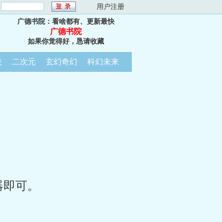
：
用户注册
广德书院：看啥都有、更新最快
广德书院
如果你觉得好，恳请收藏
技
二次元
玄幻奇幻
科幻未来
器即可。