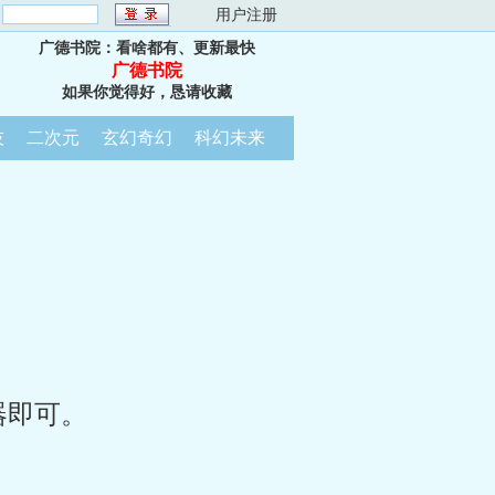
：
用户注册
广德书院：看啥都有、更新最快
广德书院
如果你觉得好，恳请收藏
技
二次元
玄幻奇幻
科幻未来
器即可。