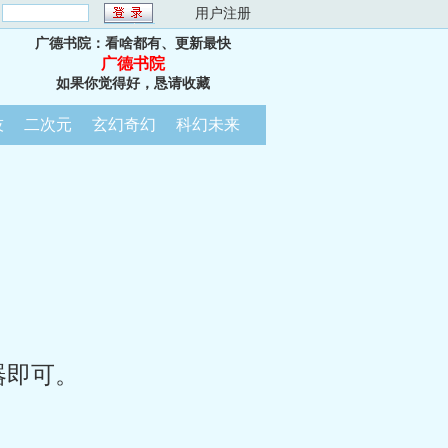
：
用户注册
广德书院：看啥都有、更新最快
广德书院
如果你觉得好，恳请收藏
技
二次元
玄幻奇幻
科幻未来
器即可。