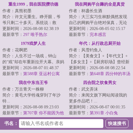
重生1999，我在医院攒功德
我在网购平台薅的全是真货
作者：真熊初墨
作者：杯盏长生酒
简介：许文元重生。睁开眼，爷
简介：大三实习生林默偶然发现
爷只剩二十多天。系统说：救
自己的网购平台绝对保真，无论
人，攒功德，换寿命。岁的身
更新时间：2026-08-08 02:38:19
购买什么，都与商品介绍完全相
更新时间：2026-08-05 02:15:17
体，半个世纪的临床...
最新章节：
297 唯手熟尔
符，一下子就打...
最新章节：
完本感言
1979戏梦人生
年代：从行政总厨开始
作者：花啊肥
作者：风雪钓鱼人
简介：人生不过一场戏，钟山
简介：【美食文】+【年代文】+
的“戏”却在年重新拉开大幕。亲妈
【多女主】+【厨房职场】曾经新
葬礼天崩开局，窝囊亲爹千里认
更新时间：2026-08-07 01:48:37
式融合菜掌门人陈芝虎重生了。
更新时间：2026-08-08 08:22:54
亲，村花有情...
最新章节：
第588章 亚运村公寓
看着眼前的破...
最新章节：
第648章 四分钟的羊汤
我在中东当王爷
四合院之饮食男女
作者：万古青天一株柳
作者：武文弄沫
简介：黄毛大学牲魂穿到了年沙
简介：来阅文旗下网站阅读我的
特...
更多作品吧！...
更新时间：2026-08-08 09:23:03
更新时间：2026-08-07 00:01:35
最新章节：
第707章 你不能因为他
最新章节：
第391章 小白兔
们叫你埃米尔，你就上头了吧
书名：