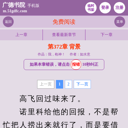
广德书院
手机版
临时
登录
注册
书架
m.51gdfc.com
免费阅读
返回
菜单
上一章
查看最新章节
下一章
第372章 背景
作品：我，枪神！
作者：如水意
如果本章错误，请点击
报错
10秒纠正
上一页
1
2
下—页
　　高飞回过味来了。
　　诺里科给他的回报，不是帮
忙把人捞出来就行了，而是要借