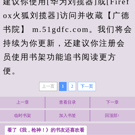
建议你使用[华为刘揽器]或[Firef
ox火狐刘揽器]访问并收蔵【广德
书院】 m.51gdfc.com。我们将会
持续为你更新，还建议你注册会
员使用书架功能追书阅读更方
便。
上一页
1
2
下—页
上一章
查看目录
下一章
临时书架
加入书签
回顶部↑
看了《我，枪神！》的书友还喜欢看