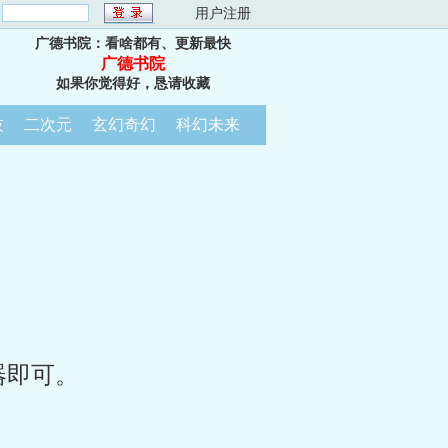
：
用户注册
广德书院：看啥都有、更新最快
广德书院
如果你觉得好，恳请收藏
技
二次元
玄幻奇幻
科幻未来
器即可。