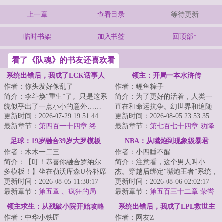
上一章
查看目录
等待更新
临时书架
加入书签
回顶部↑
看了《队魂》的书友还喜欢看
系统出错后，我成了LCK话事人
领主：开局一本水浒传
作者：你头发好像乱了
作者：鲤鱼粽子
简介：李斗焕“重生”了。只是这系
简介：为了更好的活着，人类一
统似乎出了一点小小的意外……
直在和命运抗争。幻世界和追随
【任务一：社团上下内忧外患，
更新时间：2026-07-29 19:51:44
者的出现，人类进入了领主时
更新时间：2026-08-05 23:53:35
作为昔日的...
最新章节：
第四百一十四章 终
代。领主也就是职...
最新章节：
第七百七十四章 劝降
章：感谢您为英雄联盟带来的无
足球：19岁融合39岁大罗模板
NBA：从嘴炮到现象级暴君
上荣光！
作者：木木一二三
作者：小四睡不醒
简介：【叮！恭喜你融合罗纳尔
简介：注意看，这个男人叫小
多模板！】坐在勒沃库森U替补席
杰。穿越后绑定“嘴炮王者”系统，
上的林川正欣喜于自己得到了罗
更新时间：2026-08-05 11:30:17
只要在公众视野语出惊人，引爆
更新时间：2026-08-06 02:02:17
纳尔多模板。...
最新章节：
第五章 、疯狂的局
舆论热潮，就...
最新章节：
第五百三十二章 荣誉
面！
收割
领主求生：从残破小院开始攻略
系统出错后，我成了LPL救世主
作者：中华小铁匠
作者：网友Z