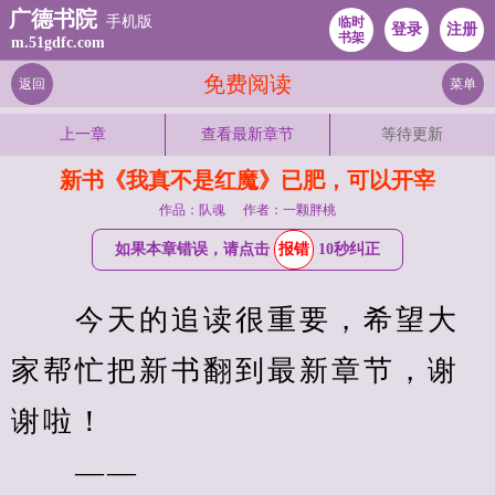
广德书院
手机版
临时
登录
注册
书架
m.51gdfc.com
免费阅读
返回
菜单
上一章
查看最新章节
等待更新
新书《我真不是红魔》已肥，可以开宰
作品：队魂
作者：一颗胖桃
如果本章错误，请点击
报错
10秒纠正
　　今天的追读很重要，希望大
家帮忙把新书翻到最新章节，谢
谢啦！
　　——