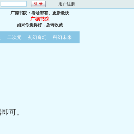
：
用户注册
广德书院：看啥都有、更新最快
广德书院
如果你觉得好，恳请收藏
技
二次元
玄幻奇幻
科幻未来
器即可。