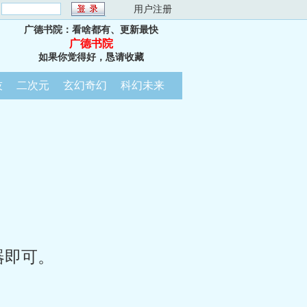
：
用户注册
广德书院：看啥都有、更新最快
广德书院
如果你觉得好，恳请收藏
技
二次元
玄幻奇幻
科幻未来
器即可。