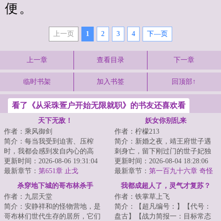
便。
上一页
1
2
3
4
下—页
上一章
查看目录
下一章
临时书架
加入书签
回顶部↑
看了《从采珠疍户开始无限就职》的书友还喜欢看
天下无敌！
妖女你别乱来
作者：乘风御剑
作者：柠檬213
简介：每当我受到迫害、压榨
简介：新婚之夜，靖王府世子遇
时，我都会感到发自内心的高
刺身亡，留下刚过门的世子妃独
兴、喜悦，因为，还有人敢迫害
更新时间：2026-08-06 19:31:04
守空房。身为天玄司捕头的李初
更新时间：2026-08-04 18:28:06
我、压榨我，只能证...
最新章节：
第651章 止戈
秋奉命查案，却...
最新章节：
第一百九十六章 奇怪
的占有欲
杀穿地下城的哥布林杀手
我都成超人了，灵气才复苏？
作者：九层天堂
作者：铁掌草上飞
简介：安静祥和的怪物营地，是
简介：【超凡编号：】【代号：
哥布林们世代生存的居所，它们
盘古】【战力简报一：目标常态