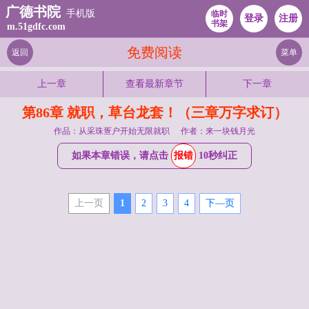
广德书院
手机版
临时
登录
注册
书架
m.51gdfc.com
免费阅读
返回
菜单
上一章
查看最新章节
下一章
第86章 就职，草台龙套！（三章万字求订）
作品：从采珠疍户开始无限就职
作者：来一块钱月光
如果本章错误，请点击
报错
10秒纠正
上一页
1
2
3
4
下—页