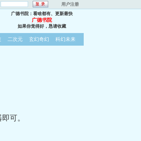
：
用户注册
广德书院：看啥都有、更新最快
广德书院
如果你觉得好，恳请收藏
技
二次元
玄幻奇幻
科幻未来
器即可。