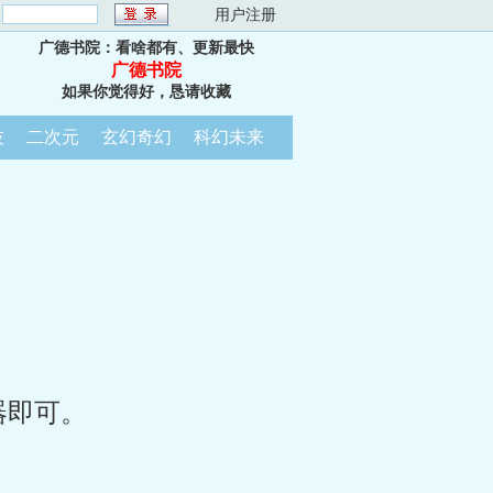
：
用户注册
广德书院：看啥都有、更新最快
广德书院
如果你觉得好，恳请收藏
技
二次元
玄幻奇幻
科幻未来
器即可。