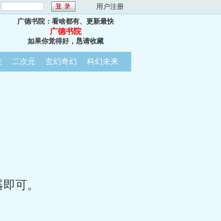
：
用户注册
广德书院：看啥都有、更新最快
广德书院
如果你觉得好，恳请收藏
技
二次元
玄幻奇幻
科幻未来
器即可。