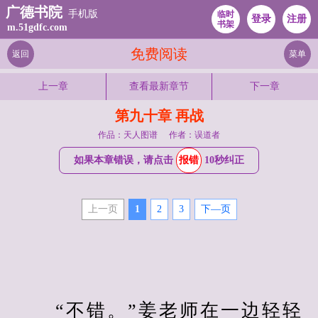
广德书院
手机版
临时
登录
注册
书架
m.51gdfc.com
免费阅读
返回
菜单
上一章
查看最新章节
下一章
第九十章 再战
作品：天人图谱
作者：误道者
如果本章错误，请点击
报错
10秒纠正
上一页
1
2
3
下—页
　　 “不错。”姜老师在一边轻轻