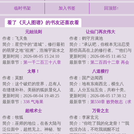
临时书架
加入书签
回顶部↑
看了《天人图谱》的书友还喜欢看
元始法则
让仙门再次伟大
作者：飞天鱼
作者：鹤守月满池
简介：星空中的“道城”，修行最初
简介：“承认吧，你根本无法忍受
的萌芽之地“祖洲”，浩瀚宇宙水之
那些高高在上的修行者。”“他们与
起源“神仓古泽”，虚暗禁区“战斧
更新时间：2026-08-05 15:24:10
我们不同，我们的情感无法共
更新时间：2026-08-05 11:46:52
座...
最新章节：
第一千二百三十八章
通，我们的...
最新章节：
第二百四十二章 再会
我找唯一哥哥
明幽！
太尊！
八道横行
作者：莫默
作者：国产达闻西
简介：这个破烂的世界，总有人
简介：地有东南西北，横生八
在缝缝补补。美丽的狐妖显化人
道。人分五仙五虫，共称十类。
身，毛茸茸的尾巴在身后摇曳生
更新时间：2026-08-04 19:48:25
天地人神鬼，鳞毛倮羽介。神道
更新时间：2026-08-05 17:38:12
姿，望着少年：...
最新章节：
338.气海果
邪、人道贼、鳞道...
最新章节：
第550章 败势散志（求
月票）
超维术士
万骨之主
作者：牧狐
作者：李家玄元
简介：巫师的地位，在各大陆与
简介：“你吃了我的化龙骨！”“我
泛位面中，超然无上。神秘、智
也没办法，不吃我就醒不过