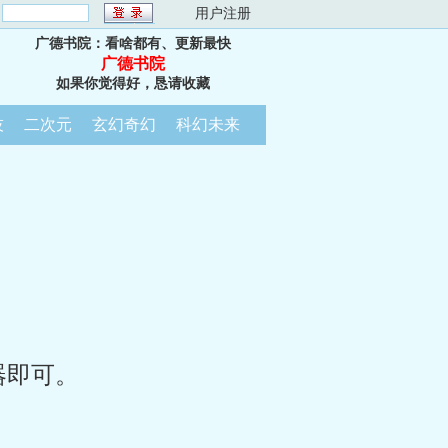
：
用户注册
广德书院：看啥都有、更新最快
广德书院
如果你觉得好，恳请收藏
技
二次元
玄幻奇幻
科幻未来
器即可。