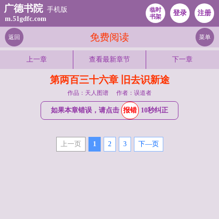
广德书院
手机版
临时
登录
注册
书架
m.51gdfc.com
免费阅读
返回
菜单
上一章
查看最新章节
下一章
第两百三十六章 旧去识新途
作品：天人图谱
作者：误道者
如果本章错误，请点击
报错
10秒纠正
上一页
1
2
3
下—页