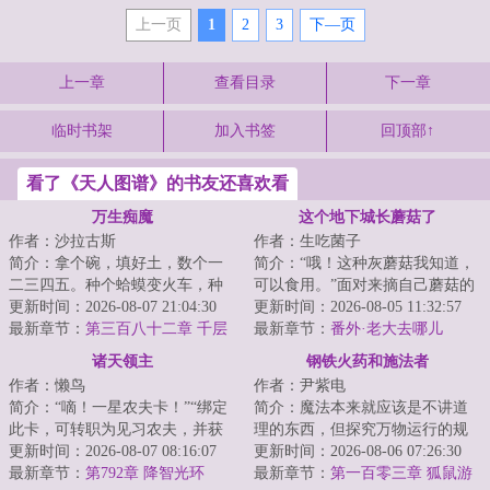
上一页
1
2
3
下—页
上一章
查看目录
下一章
临时书架
加入书签
回顶部↑
看了《天人图谱》的书友还喜欢看
万生痴魔
这个地下城长蘑菇了
作者：沙拉古斯
作者：生吃菌子
简介：拿个碗，填好土，数个一
简介：“哦！这种灰蘑菇我知道，
二三四五。种个蛤蟆变火车，种
可以食用。”面对来摘自己蘑菇的
颗毛豆变老虎。种出一身好手
更新时间：2026-08-07 21:04:30
冒险者，林珺默默在那丛灰蘑菇
更新时间：2026-08-05 11:32:57
艺，一生享福不受...
最新章节：
第三百八十二章 千层
里催生出了...
最新章节：
番外·老大去哪儿
笼啸
（下）
诸天领主
钢铁火药和施法者
作者：懒鸟
作者：尹紫电
简介：“嘀！一星农夫卡！”“绑定
简介：魔法本来就应该是不讲道
此卡，可转职为见习农夫，并获
理的东西，但探究万物运行的规
得职业天赋所耕种的土地肥沃度
更新时间：2026-08-07 08:16:07
律却是人类的天性。这是一个量
更新时间：2026-08-06 07:26:30
被动增加%...
最新章节：
第792章 降智光环
产型魔法战工具...
最新章节：
第一百零三章 狐鼠游