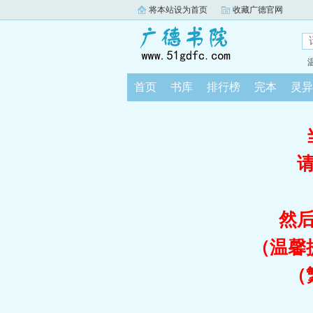
将本站设为首页
收藏广德官网
首页
书库
排行榜
完本
灵异
然
（温馨
（