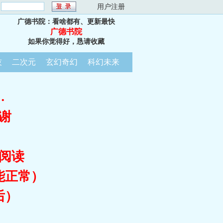
：
用户注册
广德书院：看啥都有、更新最快
广德书院
如果你觉得好，恳请收藏
技
二次元
玄幻奇幻
科幻未来
…
谢
阅读
能正常）
后）