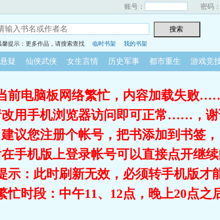
账号：
密码
温馨提示：更多作品，请搜索查找
临时书架
我的书架
悬疑
仙侠武侠
女生言情
历史军事
都市重生
游戏竞
当前电脑板网络繁忙，内容加载失败…
请改用手机浏览器访问即可正常……，谢
建议您注册个帐号，把书添加到书签，
后在手机版上登录帐号可以直接点开继续
提示：此时刷新无效，必须转手机版才
繁忙时段：中午11、12点，晚上20点之