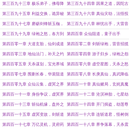
忧
道？
第三百九十三章 极乐弟子，佛母降
第三百九十四章 因果之道，因陀古
临
佛
第三百九十五章 利益交换，诡异秘
第三百九十六章 真仙灾劫，法悟投
境
靠
第三百九十七章 磨砺剑锋斩玉枷，
第三百九十八章 林忧出手，大雷音
拂开道尘断金锁
寺
第三百九十九章 绿袍之怒，各方到
第四百章 众仙阻道，童子出手
来
第四百零一章 大道玄胎，仙剑成道
第四百零二章 剑斩绿袍，雷音招揽
第四百零三章 地仙法门，补天之约
第四百零四章 游子归乡，绿袍之怨
第四百零五章 天杀谋划，宝光界域
第四百零六章 虚空星图，天杀之怒
第四百零七章 围剿长春，华裳阻道
第四百零八章 长庚真仙，真武降临
第四百零九章 众仙云集，虚冥之界
第四百一十章 真仙赌局，玄姹真魔
第四百一十一章 身份争议，虚冥界
第四百一十二章 沧溟神胎，七星劫
中
桩
第四百一十三章 斩仙机缘，盘外之
第四百一十四章 开门揖盗，劫莲尊
局
者？
第四百一十五章 虚冥变故，剑斩道
第四百一十六章 连斩道君，怪树倒
君
戈
第四百一十七章 万亿灵机，灵府药
第四百一十八章 界争落幕，天杀震