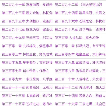
随
第二百九十一章 道友勿慌，夏晟来
第二百九十二章 《周天星宿山河
也！
图》
第二百九十三章 愿力金池，林忧危
第二百九十四章 群星法冠，玄鹏之
机
谋
第二百九十五章 大劫根源，素堇归
第二百九十六章 苍狼之怒，林忧出
秦
手
第二百九十七章 蛟龙为驭，破山伐
第二百九十八章 游学书生，通灵神
庙
符
第二百九十九章 三问三答，邢岑大
第三百章 人道法网，薪火相传
愿
第三百零一章 玄武雄关，紫薇帝星
第三百零二章 群星法冠，玄宝宝珠
第三百零三章 林忧显化，野民攻城
第三百零四章 羲皇至宝，大日神袍
第三百零五章 星主归位，玄君赐福
第三百零六章 紫薇道胎，林忧降临
第三百零七章 赌斗帝君，优势在
第三百零八章 借来星月相辉映，三
我！
光齐聚证元胎
第三百零九章 一掌压星河，只手挽
第三百一十章 人道神庭，天变曜日
天倾
第三百一十一章 两界联盟，无相天
第三百一十二章 再见寒月，先天之
魔
源
第三百一十三章 太元道君，斩尸准
第三百一十四章 紫微入命，群修大
备
比
第三百一十五章 苍梧之劫，寒月出
第三百一十六章 三宗之谋，法会已