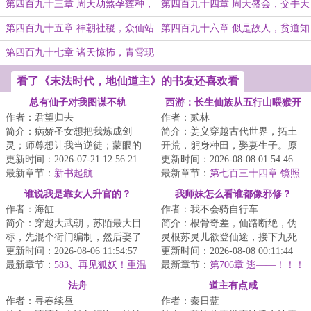
上
脸
第四百九十三章 周天劫煞孕莲种，
第四百九十四章 周天盛会，交手天
一炉丹鼎炼乾坤
杀
第四百九十五章 神朝社稷，众仙站
第四百九十六章 似是故人，贫道知
台
岁
第四百九十七章 诸天惊怖，青霄现
世
看了《末法时代，地仙道主》的书友还喜欢看
总有仙子对我图谋不轨
西游：长生仙族从五行山喂猴开
作者：君望归去
作者：贰林
始
简介：病娇圣女想把我炼成剑
简介：姜义穿越古代世界，拓土
灵；师尊想让我当逆徒；蒙眼的
开荒，躬身种田，娶妻生子。原
剑仙师姐想让我当奴隶；青丘的
更新时间：2026-07-21 12:56:21
想这便是此生注定，平淡且足
更新时间：2026-08-08 01:54:46
狐狸精馋我的身子...
最新章节：
新书起航
矣。偏是那五岁的...
最新章节：
第七百三十四章 镜照
是非，兜率威名（二合一，今日
谁说我是靠女人升官的？
我师妹怎么看谁都像邪修？
无）
作者：海缸
作者：我不会骑自行车
简介：穿越大武朝，苏陌最大目
简介：根骨奇差，仙路断绝，伪
标，先混个衙门编制，然后娶了
灵根苏灵儿欲登仙途，接下九死
巷子头的漂亮小寡妇。直至有一
更新时间：2026-08-06 11:54:57
一生的任务：卧底上古魔宗归曦
更新时间：2026-08-08 00:11:44
日，他见到杀人...
最新章节：
583、再见狐妖！重温
宗！在这里，她...
最新章节：
第706章 逃——！！！
旧梦！
法舟
道主有点咸
作者：寻春续昼
作者：秦日蓝