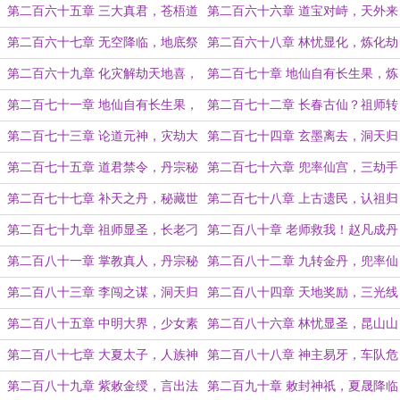
落
临
第二百六十五章 三大真君，苍梧道
第二百六十六章 道宝对峙，天外来
人
客
第二百六十七章 无空降临，地底祭
第二百六十八章 林忧显化，炼化劫
坛
莲
第二百六十九章 化灾解劫天地喜，
第二百七十章 地仙自有长生果，炼
欲灭强敌证玄丹
就玄丹寿万年！（上）
第二百七十一章 地仙自有长生果，
第二百七十二章 长春古仙？祖师转
炼就玄丹寿万年！（单更5000字大
世？（两张章节的合章）
第二百七十三章 论道元神，灾劫大
第二百七十四章 玄墨离去，洞天归
章）
道！（5k字合章）
界
第二百七十五章 道君禁令，丹宗秘
第二百七十六章 兜率仙宫，三劫手
藏
稿
第二百七十七章 补天之丹，秘藏世
第二百七十八章 上古遗民，认祖归
界
宗
第二百七十九章 祖师显圣，长老刁
第二百八十章 老师救我！赵凡成丹
难
第二百八十一章 掌教真人，丹宗秘
第二百八十二章 九转金丹，兜率仙
藏
宫
第二百八十三章 李闯之谋，洞天归
第二百八十四章 天地奖励，三光线
界
索
第二百八十五章 中明大界，少女素
第二百八十六章 林忧显圣，昆山山
堇
神
第二百八十七章 大夏太子，人族神
第二百八十八章 神主易牙，车队危
庭（求月票！求月票！）
机（更新晚了，抱歉抱歉！）
第二百八十九章 紫敕金绶，言出法
第二百九十章 敕封神祇，夏晟降临