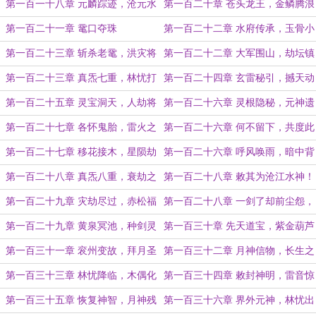
神
（中午还有一更）
第一百一十八章 元麟踪迹，沧元水
第一百二十章 苍头龙王，金鳞腾浪
府
第一百二十一章 鼋口夺珠
第一百二十二章 水府传承，玉骨小
舟
第一百二十三章 斩杀老鼋，洪灾将
第一百二十二章 大军围山，劫坛镇
至
物
第一百二十三章 真炁七重，林忧打
第一百二十四章 玄雷秘引，撼天动
算
地
第一百二十五章 灵宝洞天，人劫将
第一百二十六章 灵根隐秘，元神遗
至
宝？
第一百二十七章 各怀鬼胎，雷火之
第一百二十六章 何不留下，共度此
劫！
劫！
第一百二十七章 移花接木，星陨劫
第一百二十六章 呼风唤雨，暗中背
光
刺
第一百二十八章 真炁八重，衰劫之
第一百二十八章 敕其为沧江水神！
气
第一百二十九章 灾劫尽过，赤松福
第一百二十八章 一剑了却前尘怨，
地！
着手欲筑大道基
第一百二十九章 黄泉冥池，种剑灵
第一百三十章 先天道宝，紫金葫芦
葫
第一百三十一章 衮州变故，拜月圣
第一百三十二章 月神信物，长生之
女
秘
第一百三十三章 林忧降临，木偶化
第一百三十四章 敕封神明，雷音惊
身
神
第一百三十五章 恢复神智，月神残
第一百三十六章 界外元神，林忧出