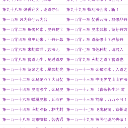
第九十八章 燃香迎客，论道寻仙
第九十九章 扰乱法会者，斩！
第一百章 风为舟兮云为台
第一百零一章 焚香云海，群修品丹
第一百零二章 鱼传尺素，灵丹易宝
第一百零三章 灵木残根，黄芽丹方
第一百零四章 蛊主到来，斗丹开幕
第一百零五章 道基修士？驻颜丹
方！
第一百零六章 末劫降世，妙法无
第一百零七章 血莲种劫，请君入
生！
瓮！
第一百零八章 贫道无生，见过道友
第一百零九章 灾劫之道？贫道也
会！（中午还有一更）
第一百一十章 黄泉之水，星陨劫光
第一百一十一章 金鳞治水，入道之
诺
第一百一十二章 金乌尾羽？大日焚
第一百一十三章 中明界昆山山神法
天
箓
第一百一十四章 灵雨涤尘，金乌灵
第一百一十五章 《青帝长生经·道
焰
基篇》
第一百一十六章 蟠桃灵根，延寿神
第一百一十三章 前辈，万万不可！
药（明天恢复三更）
第一百一十四章 应劫准备，林忧封
第一百一十七章 飞鹰秘司，京州谕
山
令
第一百一十八章 两难抉择，苦杏通
第一百一十九章 按照他说的去做！