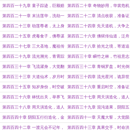
阁
怒
第四百一十九章 童子踪迹，巨额赔
第四百二十章 奇物妙用，华裳危机
偿
第四百二十一章 末法莲华，洗劫一
第四百二十二章 清点收获，准备证
空
道
第四百二十三章 劫莲尊者，太上身
第四百二十四章 先天道机，大争之
份
世
第四百二十五章 虎毒食子，佛尊谋
第四百二十六章 佛狱传仙道，泛舟
划
入罗天
第四百二十七章 三大圣地，魔祖传
第四百二十八章 拾光之境，寄道追
人
杀
第四百二十九章 流光溯光，青霄踪
第四百三十章 瞬竹之林，竹祖意志
迹
第四百三十一章 飞流濯身，大觉翻
第四百三十二章 青铜罗盘，时光倒
脸
转
第四百三十三章 大道仙术，岁月时
第四百三十四章 流光星河，诡异世
轮
界
第四百三十五章 知岁身份，时空破
第四百三十六章 重启时空，准备证
碎
道
第四百三十六章 林忧出关，举界飞
第四百三十七章 周天演造化，道人
升
开天地！（上）
第四百三十八章 周天演造化，道人
第四百三十九章 混沌道果，阴阳五
开天地（下）
行！
第四百四十章 阴阳五行衍造化，金
第四百四十一章 天魔大誓，大觉陨
桥贯落证地仙！
落
第四百四十二章 一渡元会不记年，
第四百四十三章 真果交手，时命洪