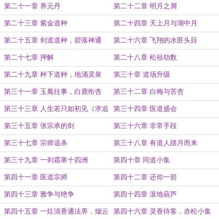
第二十一章 养元丹
第二十二章 明月之屑
第二十三章 紫金道种
第二十四章 天上月与湖中月
第二十五章 剑道道种，碧落神通
第二十六章 飞翔的水匪头目
第二十七章 押解
第二十八章 松祖劫数
第二十九章 种下道种，地涌灵泉
第三十章 道场升级
（周末厚颜求个月票！求大家多追读
第三十一章 玉胤往事，白鹿衔杏
第三十二章 白梅与苦杏
一下！）
第三十三章 人生若只如初见（求追
第三十四章 医道盛会
读，求月票！）
第三十五章 张宗承的剑
第三十六章 非常手段
第三十七章 宗师追杀
第三十八章 有道人踏月而来
第三十九章 一剑霜寒十四洲
第四十章 同道小集
第四十一章 医道宗师
第四十二章 还你一箭
第四十三章 雅争与绝争
第四十四章 滚地葫芦
第四十五章 一炷清香通法界，烟云
第四十六章 灵香待客，赤松小集