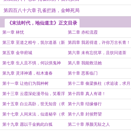
第四百八十六章 孔雀拦路，金蝉死局
《末法时代，地仙道主》正文目录
第一章 林忧
第二章 赤松流霞
第三章 至道之精兮，筑尔道基（新
第四章 我若得道，许你万古长青！
书起航，求大家给个追读！）
第五章 金华府城
第六章 未有忘忧草，且饮问道茶
第七章 生人且不惧，何以惧鬼神
第八章 我能救活她
第九章 灵泽神通，枯木逢春
第十章 恶客临门
第十一章 让他们为我种树
第十二章 偷梁换柱（求追读，求月
票）
第十三章 云霞深处漫寻仙，笑看浮
第十四章 真人有请！
生任流年（求追读！求月票）
第十五章 白云高卧，世无知音（求
第十六章 结缘修行
月票！）
第十七章 人间末法，仙道秘辛（求
第十八章 封侯野望
追读）
第十九章 愿以千金购此白狐
第二十章 厚颜无耻之人