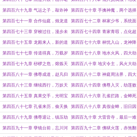
爷
受长生
第四百六十九章 气运之子，敲诈神
第四百七十章 手擒神魔，两个选择
魔
第四百七十一章 合作仙庭，烛龙道
第四百七十二章 林家少爷，系统面
争
板
第四百七十三章 穿梭过往，漫步未
第四百七十四章 青家青瑕，点化超
来
凡
第四百七十五章 龙殿来人，新的道
第四百七十六章 林忧入山，龙神降
路
临
第四百七十七章 传道得真，万载岁
第四百七十八章 地水火风，四大劫
月
灵
第四百七十九章 桫椤之危，熔炼天
第四百八十章 地灾令主，风火大劫
地
第四百八十一章 佛尊成道，赵凡归
第四百八十二章 神庭周法界，四大
山
合一炉
第四百八十三章 继续西行，万妖天
第四百八十四章 佛尊入灭，劫莲败
域
亡
第四百八十五章 真果交手，光明宝
第四百八十六章 孔雀拦路，金蝉死
船
局
第四百八十七章 孔雀来历，偷天换
第四百八十八章 真假金蝉，旧日因
日
果
第四百八十九章 佛尊退让，镇压劫
第四百九十章 大雷音寺，最后一难
莲
第四百九十一章 孽镜台前，忘川河
第四百九十二章 佛狱火莲，赤煞翻