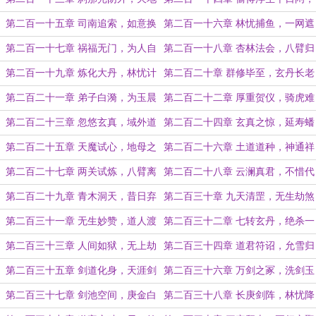
一枯荣
且听老农话稻桑
第二百一十五章 司南追索，如意换
第二百一十六章 林忧捕鱼，一网遮
形
天
第二百一十七章 祸福无门，为人自
第二百一十八章 杏林法会，八臂归
召
来
第二百一十九章 炼化大丹，林忧计
第二百二十章 群修毕至，玄丹长老
划
第二百二十一章 弟子白漪，为玉晨
第二百二十二章 厚重贺仪，骑虎难
老师贺！
下
第二百二十三章 忽悠玄真，域外道
第二百二十四章 玄真之惊，延寿蟠
君？
桃
第二百二十五章 天魔试心，地母之
第二百二十六章 土道道种，神通祥
精
瑞
第二百二十七章 两关试炼，八臂离
第二百二十八章 云澜真君，不惜代
去
价
第二百二十九章 青木洞天，昔日弃
第二百三十章 九天清罡，无生劫煞
徒
第二百三十一章 无生妙赞，道人渡
第二百三十二章 七转玄丹，绝杀一
劫
击
第二百三十三章 人间如狱，无上劫
第二百三十四章 道君符诏，允雪归
宗
京
第二百三十五章 剑道化身，天涯剑
第二百三十六章 万剑之冢，洗剑玉
阁
池
第二百三十七章 剑池空间，庚金白
第二百三十八章 长庚剑阵，林忧降