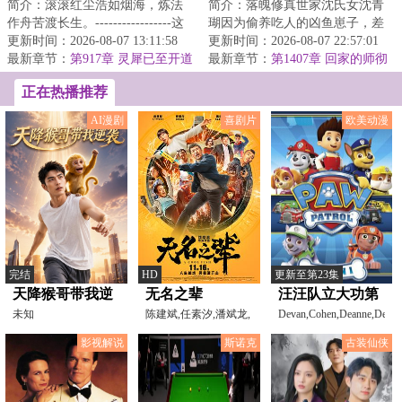
简介：滚滚红尘浩如烟海，炼法
简介：落魄修真世家沈氏女沈青
作舟苦渡长生。-----------------这
瑚因为偷养吃人的凶鱼崽子，差
是一个柳洞清误入魔门，见鬼蜮
更新时间：2026-08-07 13:11:58
点把失足落水的自家堂姐的未婚
更新时间：2026-08-07 22:57:01
森然，见...
最新章节：
第917章 灵犀已至开道
夫给吃成骨头架...
最新章节：
第1407章 回家的师彻
室（二合一）
正在热播推荐
AI漫剧
喜剧片
欧美动漫
完结
HD
更新至第23集
天降猴哥带我逆
无名之辈
汪汪队立大功第
袭
未知
陈建斌,任素汐,潘斌龙,
一季
Devan,Cohen,Deanne,Degruijt
章宇,王砚辉,九孔,马
影视解说
斯诺克
古装仙侠