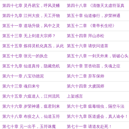
袅袅迎客来！（大章，求月票！求追
第四十七章 灵丹易宝，呼风灵幡
第四十八章 《清微天太虚符箓真
读！）
解》
第四十九章 江州大疫，天工开物
第五十章 仙道修行，岁荣神通
第五十一章 道场升级，风中之灵
第五十二章 《青帝长生经》
（求追读，求月票！）
第五十三章 无上剑道大宗师？
第五十四章 拜山赤松
第五十五章 炼得灵机化真炁，从此
第五十六章 请饮问道茶
仙凡两不同！（求月票！求追读！）
第五十七章 张元一的执念
第五十八章 一剑天外来，斩破心头
障（周一冲榜了，求追读！求月
第五十九章 仙道真传，隐藏危机
第六十章 苦杏幼苗，失魂之症
票！）
（周一冲榜，求各位道友支持！）
第六十一章 八宝功德泥
第六十二章 弃车保帅
第六十三章 魂归来兮
第六十四章 大虞国师
第六十五章 六瘟道人，江州流民
上架感言
第六十六章 岁荣神通，瘟君到来
第六十七章 瘟毒细虫，隔空斗法
（爆更！求首订！）
（爆更！求首订！）
第六十八章 布疫之人，仙道玉符
第六十九章 医道盛会，真人谕令！
（爆更！求首订！）
（爆更！求首订！）
第七十章 元一出手，玉符诛魔
第七十一章 请道友赴死！