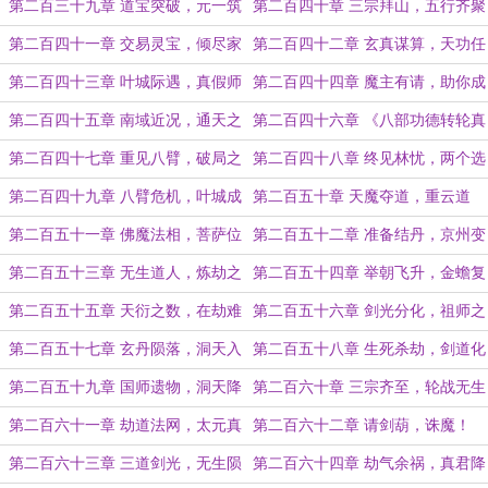
虎
临
第二百三十九章 道宝突破，元一筑
第二百四十章 三宗拜山，五行齐聚
基
第二百四十一章 交易灵宝，倾尽家
第二百四十二章 玄真谋算，天功任
财
务
第二百四十三章 叶城际遇，真假师
第二百四十四章 魔主有请，助你成
弟
丹！
第二百四十五章 南域近况，通天之
第二百四十六章 《八部功德转轮真
塔
经》
第二百四十七章 重见八臂，破局之
第二百四十八章 终见林忧，两个选
法
择
第二百四十九章 八臂危机，叶城成
第二百五十章 天魔夺道，重云道
丹
场！
第二百五十一章 佛魔法相，菩萨位
第二百五十二章 准备结丹，京州变
格
故
第二百五十三章 无生道人，炼劫之
第二百五十四章 举朝飞升，金蟾复
计
苏
第二百五十五章 天衍之数，在劫难
第二百五十六章 剑光分化，祖师之
逃
灵
第二百五十七章 玄丹陨落，洞天入
第二百五十八章 生死杀劫，剑道化
场
身
第二百五十九章 国师遗物，洞天降
第二百六十章 三宗齐至，轮战无生
临
第二百六十一章 劫道法网，太元真
第二百六十二章 请剑葫，诛魔！
传！
第二百六十三章 三道剑光，无生陨
第二百六十四章 劫气余祸，真君降