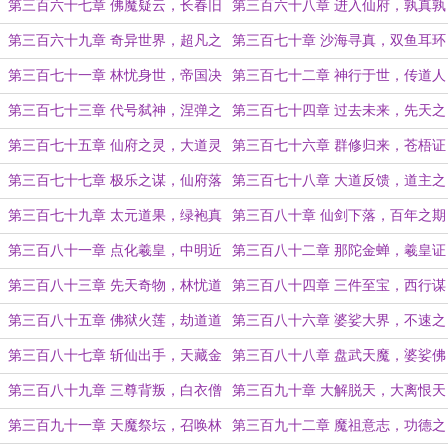
开！
佛
第三百六十七章 佛魔疑云，长春旧
第三百六十八章 进入仙府，孰真孰
债
幻
第三百六十九章 奇异世界，超凡之
第三百七十章 沙海寻真，双鱼耳环
路
第三百七十一章 林忧身世，帝国决
第三百七十二章 神行于世，传道人
议
间
第三百七十三章 代号弑神，涅弹之
第三百七十四章 过去未来，先天之
威（明天结束副本）
机
第三百七十五章 仙府之灵，大道灵
第三百七十六章 群修归来，苍梧证
机
道
第三百七十七章 极乐之谋，仙府落
第三百七十八章 大道反馈，道主之
幕
路
第三百七十九章 太元道果，绿袍真
第三百八十章 仙剑下落，百年之期
仙
第三百八十一章 点化羲皇，中明近
第三百八十二章 那陀金蝉，羲皇证
况
道
第三百八十三章 先天奇物，林忧道
第三百八十四章 三件至宝，西行谋
路
划
第三百八十五章 佛狱火莲，劫道道
第三百八十六章 婆娑大界，不速之
种
客
第三百八十七章 斩仙出手，天藏金
第三百八十八章 盘武天魔，婆娑佛
宫
母
第三百八十九章 三尊背叛，白衣僧
第三百九十章 大解脱天，大离恨天
人
第三百九十一章 天魔祭坛，召唤林
第三百九十二章 魔祖意志，功德之