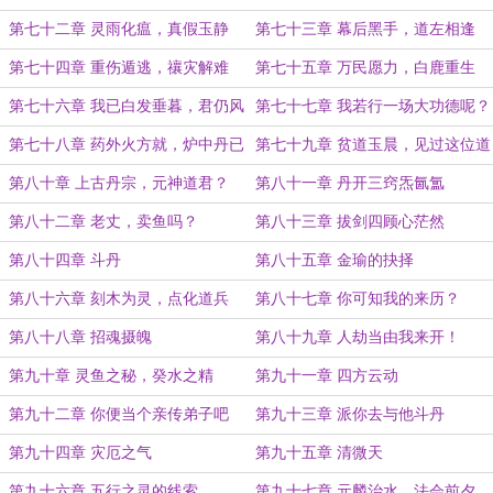
第七十二章 灵雨化瘟，真假玉静
第七十三章 幕后黑手，道左相逢
第七十四章 重伤遁逃，禳灾解难
第七十五章 万民愿力，白鹿重生
第七十六章 我已白发垂暮，君仍风
第七十七章 我若行一场大功德呢？
华如初（求月票！）
第七十八章 药外火方就，炉中丹已
第七十九章 贫道玉晨，见过这位道
成（下午加更）
友！
第八十章 上古丹宗，元神道君？
第八十一章 丹开三窍炁氤氲
第八十二章 老丈，卖鱼吗？
第八十三章 拔剑四顾心茫然
第八十四章 斗丹
第八十五章 金瑜的抉择
第八十六章 刻木为灵，点化道兵
第八十七章 你可知我的来历？
第八十八章 招魂摄魄
第八十九章 人劫当由我来开！
第九十章 灵鱼之秘，癸水之精
第九十一章 四方云动
第九十二章 你便当个亲传弟子吧
第九十三章 派你去与他斗丹
第九十四章 灾厄之气
第九十五章 清微天
第九十六章 五行之灵的线索
第九十七章 元麟治水，法会前夕