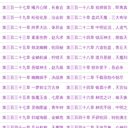
手
定
第三百一十七章 曦月心障，长春近
第三百一十八章 祖师留言，即离真
况
仙
第三百一十九章 松祖化形，法会前
第三百二十章 盘武天魔，三大奇珍
夕
第三百二十一章 跨界大比，诛邪金
第三百二十二章 中明近况，人道气
榜
数
第三百二十三章 素堇伤势，赵凡求
第三百二十四章 镇压神主，熔炼天
药
地
第三百二十五章 烛龙幽阙，轮回秘
第三百二十六章 六道轮盘，青丘天
辛
狐
第三百二十七章 金鳞机缘，狩猎天
第三百二十八章 渡月星槎，天魔到
魔
来
第三百二十九章 吞噬神主，赵凡炼
第三百三十章 狡诈竖子，吾必杀
丹
汝！
第三百三十一章 幽阙插手，决战将
第三百三十二章 千载宿怨今朝尽
至
第三百三十三章 一梦前尘万古身
第三百三十四章 银霜小界，天宫仙
阙
第三百三十五章 炼魔玉壶，七星诛
第三百三十六章 林忧之计，偷天换
邪
月
第三百三十七章 灵物图鉴，青年钟
第三百三十八章 林忧手段，中明之
岩
变
第三百三十九章 归墟海眼，金鳞危
第三百四十章 开辟轮回，转轮佛主
机
第三百四十一章 瓜分权柄，天魔降
第三百四十二章 天地异象，众神归