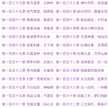
念
手
第一百三十七章 寒月道君，元神夺
第一百三十八章 神印为牢，传讯诸
舍
州
第一百三十九章 劫气黑莲，国师谋
第一百四十章 妙法丹印，盟威玉符
划
第一百四十一章 两难境地，寒霜月
第一百四十二章 炼化残念，不朽金
露
性
第一百四十三章 黄泉洗魂，准备筑
第一百四十四章 身合小树衍造化，
基
一声惊雷辟道机
第一百四十五章 炼成青帝长生体，
第一百四十六章 天道神通，地仙法
筑就无上大道基
门
第一百四十七章 张家剑冢，天下局
第一百四十八章 白漪往事，灵霄死
势
因
第一百四十九章 幻道道种，性命交
第一百五十章 白漪入道，万华山脉
修
第一百五十一章 两军叫阵，兵煞人
第一百五十二章 龙神显灵，元一出
傀
手
第一百五十三章 李代桃僵，古修洞
第一百五十四章 假做真时真亦假
府
第一百五十五章 幻梦一觉谁先知？
第一百五十六章 太元祖师，监察天
地
第一百五十七章 千幻仙宗，神秘师
第一百五十八章 元一赶到，一剑横
姐
空
第一百五十九章 风起云涌，千愿宝
第一百六十章 试炼三关，梦幻泡影
树
第一百六十一章 无相天魔，问心古
第一百六十二章 三大洞天，两条计