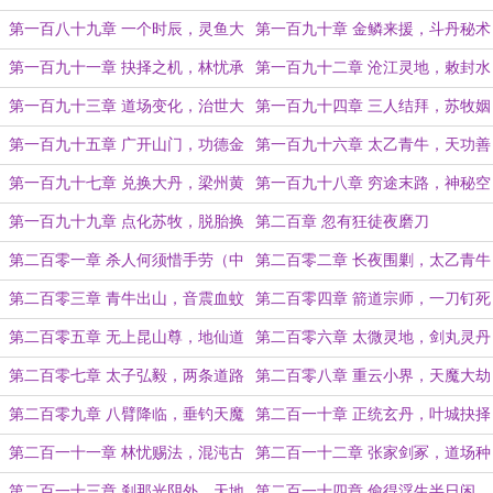
置（道友们，求月票！）
影
第一百八十九章 一个时辰，灵鱼大
第一百九十章 金鳞来援，斗丹秘术
阵
第一百九十一章 抉择之机，林忧承
第一百九十二章 沧江灵地，敕封水
诺
君（下一章中午前补上）
第一百九十三章 道场变化，治世大
第一百九十四章 三人结拜，苏牧姻
同
缘
第一百九十五章 广开山门，功德金
第一百九十六章 太乙青牛，天功善
榜
德
第一百九十七章 兑换大丹，梁州黄
第一百九十八章 穷途末路，神秘空
家
间
第一百九十九章 点化苏牧，脱胎换
第二百章 忽有狂徒夜磨刀
骨
第二百零一章 杀人何须惜手劳（中
第二百零二章 长夜围剿，太乙青牛
午加更一章）
第二百零三章 青牛出山，音震血蚊
第二百零四章 箭道宗师，一刀钉死
第二百零五章 无上昆山尊，地仙道
第二百零六章 太微灵地，剑丸灵丹
法主
第二百零七章 太子弘毅，两条道路
第二百零八章 重云小界，天魔大劫
第二百零九章 八臂降临，垂钓天魔
第二百一十章 正统玄丹，叶城抉择
第二百一十一章 林忧赐法，混沌古
第二百一十二章 张家剑冢，道场种
玉
谷
第二百一十三章 刹那光阴外，天地
第二百一十四章 偷得浮生半日闲，