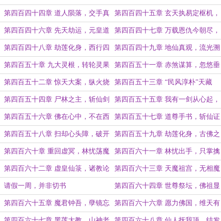
任他岁月转瞬间……
流！
第四百四十四章 道人陨落，交手真
第四百四十五章 玄天执易定枢机，
果！
碧血染天碎玉墀
第四百四十六章 先天劫运，元皇道
第四百四十七章 万载恩仇今朝尽，
人
逆流天地祭真仙
第四百四十八章 劫莲化身，西行四
第四百四十九章 地仙真观，流光溯
人
光
第四百五十章 九大灵根，转轮灵果
第四百五十一章 赤煞谋算，忽悠垂
耳
第四百五十二章 惊天大案，纵火烧
第四百五十三章 “民风淳朴”天藏
观
域，三教辩经赴龙华
第四百五十四章 尸林之主，斩仙剑
第四百五十五章 我有一剑从心起，
意
斩尽贪妄破痴愚
第四百五十六章 佛在心中，不在西
第四百五十七章 道尊手书，斩仙证
天
道！
第四百五十八章 扫却心头障，破开
第四百五十九章 劫莲化身，古佛之
眼前执
怒
第四百六十章 重回虚冥，林忧荡魔
第四百六十一章 林忧出手，只掌擒
魔
第四百六十二章 虚皇仙箓，诸教论
第四百六十三章 天魔祖宫，无相魔
道
尊？
请假一周，并非切书
第四百六十四章 世尊祭坛，佛祖显
化（各位道友端午安康）
第四百六十五章 魔君钟吾，孽镜忘
第四百六十六章 愿力佛国，维天有
川
汉
第四百六十七章 黑莲大教，山神老
第四百六十八章 仙人抚我顶，结发