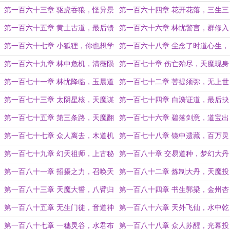
路
策
第一百六十三章 驱虎吞狼，怪异景
第一百六十四章 花开花落，三生三
象
世
第一百六十五章 黄土古道，最后馈
第一百六十六章 林忧警言，群修入
赠
山
第一百六十七章 小狐狸，你也想学
第一百六十八章 尘念了时道心生，
长生之道吗？
抚顶授法因缘成
第一百六十九章 林中危机，清薇陨
第一百七十章 伤亡殆尽，天魔现身
落
第一百七十一章 林忧降临，玉晨道
第一百七十二章 菩提须弥，无上世
君？
尊
第一百七十三章 太阴星核，天魔谋
第一百七十四章 白漪证道，最后抉
划
择
第一百七十五章 第三条路，天魔翻
第一百七十六章 碧落剑意，道宝出
脸
世
第一百七十七章 众人离去，木道机
第一百七十八章 镜中遗藏，百万灵
缘
机
第一百七十九章 幻天祖师，上古秘
第一百八十章 交易道种，梦幻大丹
辛
第一百八十一章 招摄之力，召唤天
第一百八十二章 炼制大丹，天魔投
魔
效
第一百八十三章 天魔大誓，八臂归
第一百八十四章 书生郭梁，金州杏
服
林
第一百八十五章 无生门徒，音道神
第一百八十六章 天外飞仙，水中乾
通
坤
第一百八十七章 一穗灵谷，水君布
第一百八十八章 众人苏醒，光幕投