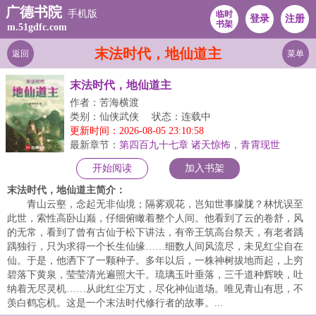
广德书院
手机版
临时
登录
注册
书架
m.51gdfc.com
末法时代，地仙道主
返回
菜单
末法时代，地仙道主
作者：苦海横渡
类别：仙侠武侠
状态：连载中
更新时间：2026-08-05 23:10:58
最新章节：
第四百九十七章 诸天惊怖，青霄现世
开始阅读
加入书架
末法时代，地仙道主简介：
青山云壑，念起无非仙境；隔雾观花，岂知世事朦胧？林忧误至
此世，索性高卧山巅，仔细俯瞰着整个人间。他看到了云的卷舒，风
的无常，看到了曾有古仙于松下讲法，有帝王筑高台祭天，有老者踽
踽独行，只为求得一个长生仙缘……细数人间风流尽，未见红尘自在
仙。于是，他洒下了一颗种子。多年以后，一株神树拔地而起，上穷
碧落下黄泉，莹莹清光遍照大千。琉璃玉叶垂落，三千道种辉映，吐
纳着无尽灵机……从此红尘万丈，尽化神仙道场。唯见青山有思，不
羡白鹤忘机。这是一个末法时代修行者的故事。...