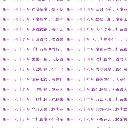
临
位
第三百四十三章 神庭镇魔，偷天换
第三百四十四章 寒月出手，天魔吞
月
月
第三百四十五章 天魔炼界，宝树夺
第三百四十六章 降伏无相，魔祖印
基
记
第三百四十七章 论道转轮，法会金
第三百四十八章 大会结束，劫宗道
柬
君
第三百四十九章 还请道君，借道果
第三百五十章 天地为炉冶仙宝，欲
一用！
借道果锻剑锋
第三百五十一章 千劫百炼终成就，
第三百五十二章 魔祖意志，劫宗真
纵起寒芒欲斩仙
仙
第三百五十三章 未来一角，玉枢道
第三百五十四章 渡劫真光，道君大
君
战
第三百五十五章 大晋招揽，仙宝出
第三百五十六章 虚空风暴，真仙法
手
旨
第三百五十七章 司马服软，萧易拜
第三百五十八章 青莲剑仙，大秦仙
师
朝
第三百五十九章 回绝招揽，剑意之
第三百六十章 真仙秘辛，天杀道人
争
第三百六十一章 无形劫种，神秘来
第三百六十二章 万妖天域，劫宗来
客
袭
第三百六十三章 当日因果，林忧意
第三百六十四章 各方登场，林忧降
志
临
第三百六十五章 二劫真魔？仙府洞
第三百六十六章 天价赎金，极乐古